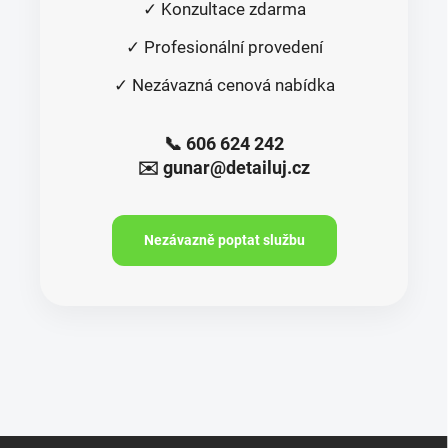
✓ Konzultace zdarma
✓ Profesionální provedení
✓ Nezávazná cenová nabídka
📞 606 624 242
✉️ gunar@detailuj.cz
Nezávazně poptat službu
Z