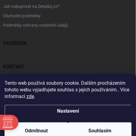
Jak nakupovat na Detailuj.cz?
Obchodní podmínky
Podmínky ochrany osobních údajů
FACEBOOK
KONTAKT
gunar
@
detailuj.cz
Tento web používá soubory cookie. Dalším procházením
tohoto webu vyjadřujete souhlas s jejich používáním.. Více
770192683
informací
zde
.
Nastavení
Zobrazit
Copyright 2026
Detailuj.cz
. Všechna práva vyhrazena.
Odmítnout
Souhlasím