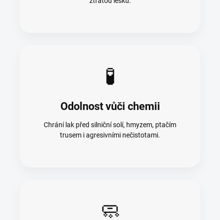
ztrátou lesku.
🧪
Odolnost vůči chemii
Chrání lak před silniční solí, hmyzem, ptačím
trusem i agresivními nečistotami.
🧼