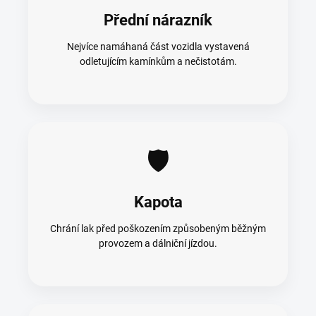
Přední nárazník
Nejvíce namáhaná část vozidla vystavená
odletujícím kamínkům a nečistotám.
🛡️
Kapota
Chrání lak před poškozením způsobeným běžným
provozem a dálniční jízdou.