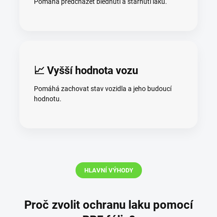
Pomáhá předcházet blednutí a stárnutí laku.
📈 Vyšší hodnota vozu
Pomáhá zachovat stav vozidla a jeho budoucí
hodnotu.
HLAVNÍ VÝHODY
Proč zvolit ochranu laku pomocí