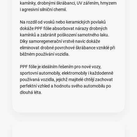
kamínky, drobnými škrábanci, UV zářením, hmyzem
i agresivní silniční chemií.
Na rozdíl od vosků nebo keramických povlaků
dokáže PPF fólie absorbovat nárazy drobných
kamínků a zabránit poškození samotného laku.
Díky samoregenerační vrstvě navíc dokáže
eliminovat drobné povrchové škrábance vzniklé při
běžném používání vozidla.
PPF fólie je ideálním řešením pro nové vozy,
sportovní automobily, elektromobily i každodenně
používaná vozidla, jejichž majitelé chtějí zachovat
perfektní vzhled a hodnotu svého automobilu po
dlouhá léta.