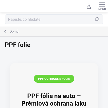
Přejít
na
obsah
Hledat
Domů
PPF folie
PPF OCHRANNÉ FÓLIE
PPF fólie na auto –
Prémiová ochrana laku