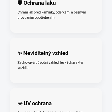
🛡️ Ochrana laku
Chrání lak před kamínky, oděrkami a běžným
provozním opotřebením.
✨ Neviditelný vzhled
Zachovává původní vzhled, lesk i charakter
vozidla.
☀️ UV ochrana