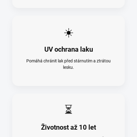
☀️
UV ochrana laku
Pomáhá chránit lak před stárnutím a ztrátou
lesku.
⏳
Životnost až 10 let