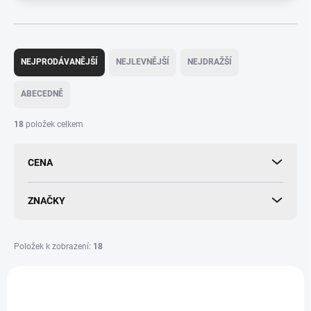
Ř
a
NEJPRODÁVANĚJŠÍ
NEJLEVNĚJŠÍ
NEJDRAŽŠÍ
z
e
ABECEDNĚ
n
í
18
položek celkem
p
r
CENA
o
d
u
ZNAČKY
k
t
ů
Položek k zobrazení:
18
V
ý
p