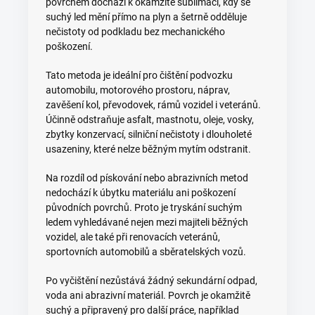
povrchem dochází k okamžité sublimaci, kdy se
suchý led mění přímo na plyn a šetrně odděluje
nečistoty od podkladu bez mechanického
poškození.
Tato metoda je ideální pro čištění podvozku
automobilu, motorového prostoru, náprav,
zavěšení kol, převodovek, rámů vozidel i veteránů.
Účinně odstraňuje asfalt, mastnotu, oleje, vosky,
zbytky konzervací, silniční nečistoty i dlouholeté
usazeniny, které nelze běžným mytím odstranit.
Na rozdíl od pískování nebo abrazivních metod
nedochází k úbytku materiálu ani poškození
původních povrchů. Proto je tryskání suchým
ledem vyhledávané nejen mezi majiteli běžných
vozidel, ale také při renovacích veteránů,
sportovních automobilů a sběratelských vozů.
Po vyčištění nezůstává žádný sekundární odpad,
voda ani abrazivní materiál. Povrch je okamžitě
suchý a připravený pro další práce, například