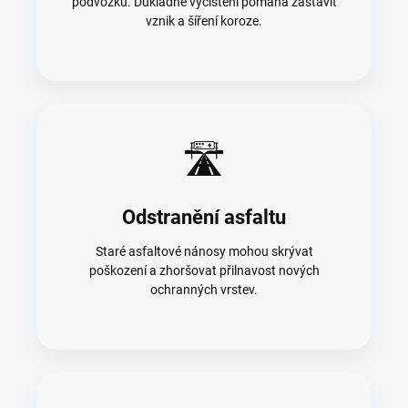
podvozku. Důkladné vyčištění pomáhá zastavit
vznik a šíření koroze.
🛣️
Odstranění asfaltu
Staré asfaltové nánosy mohou skrývat
poškození a zhoršovat přilnavost nových
ochranných vrstev.