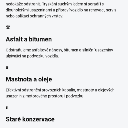
nedokáže odstranit. Tryskání suchým ledem si poradí i s
dlouholetými usazeninami a připraví vozidlo na renovaci, servis
nebo aplikaci ochranných vrstev.
🛣️
Asfalt a bitumen
Odstraňujeme asfaltové nánosy, bitumen a silniční usazeniny
ulpívající na podvozku vozidla.
🛢️
Mastnota a oleje
Efektivní odstranění provozních kapalin, mastnoty a olejových
usazenin z motorového prostoru i podvozku.
🧪
Staré konzervace