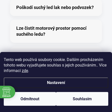
Poškodí suchý led lak nebo podvozek?
Lze čistit motorový prostor pomocí
suchého ledu?
Je tryskání vhodné pro veterány?
Tento web používá soubory cookie. Dalším procházením
tohoto webu vyjadřujete souhlas s jejich používáním.. Více
informací
zde
.
Jak dlouho trvá tryskání suchým
ledem?
Nastavení
Zobrazit
Odmítnout
Souhlasím
Musí být vozidlo před čištěním
rozebrané?