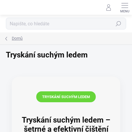
Přejít
na
obsah
Hledat
Domů
Tryskání suchým ledem
TRYSKÁNÍ SUCHÝM LEDEM
Tryskání suchým ledem –
šetrné a efektivní čištění