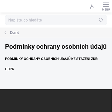
Přejít
na
obsah
Hledat
Domů
Podmínky ochrany osobních údajů
PODMÍNKY OCHRANY OSOBNÍCH ÚDAJŮ KE STAŽENÍ ZDE:
GDPR
Z
á
p
a