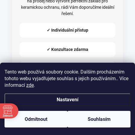
na prodej nebo vytvořit perfektní základ pro
keramickou ochranu, rádi Vám doporučíme ideální
řešení.
✓ Individuální přístup
✓ Konzultace zdarma
✓ Profesionální vybavení
Tento web používá soubory cookie. Dalším procházením
tohoto webu vyjadřujete souhlas s jejich používáním.. Více
informací
zde
.
✓ Maximální lesk laku
Nastavení
Nezávazně poptat renovaci
Zobrazit
Odmítnout
Souhlasím
laku