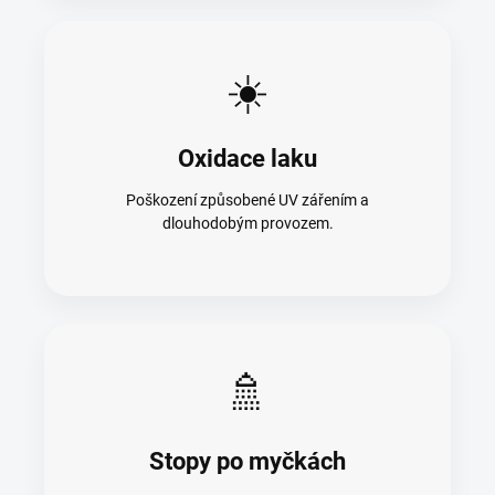
☀️
Oxidace laku
Poškození způsobené UV zářením a
dlouhodobým provozem.
🚿
Stopy po myčkách