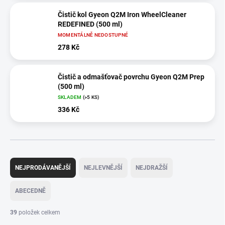
Čistič kol Gyeon Q2M Iron WheelCleaner
REDEFINED (500 ml)
MOMENTÁLNĚ NEDOSTUPNÉ
278 Kč
Čistič a odmašťovač povrchu Gyeon Q2M Prep
(500 ml)
SKLADEM
(>5 KS)
336 Kč
Ř
a
NEJPRODÁVANĚJŠÍ
NEJLEVNĚJŠÍ
NEJDRAŽŠÍ
z
e
ABECEDNĚ
n
í
39
položek celkem
p