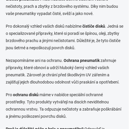
p
v
nečistoty, prach a zbytky z brzdového systému. Díky nim budou
r
á
vaše pneumatiky vypadat čisté, svěží a jako nové.
v
n
k
í
y
Pro dokonalý vzhled vašich disků nabízíme
čističe disků
. Jedná se
v
o specializované přípravky, které si poradí se špínou, oleji, zbytky
ý
brzdového prachu a jinými nečistotami. Důležité je, že tyto čističe
p
i
jsou šetrné a nepoškozují povrch disků.
s
u
Nezapomínáme ani na ochranu.
Ochrana pneumatik
zahrnuje
přípravky, které obnoví a udrží hluboký černý vzhled vašich
pneumatik. Zároveň je chrání před škodlivým UV zářením a
zajišťují jejich dlouhodobou odolnost vůči praskání a opotřebení.
Pro
ochranu disků
máme v nabídce speciální ochranné
prostředky. Tyto produkty vytvářejí na discích neviditelnou
ochrannou vrstvu. Ta odpuzuje nečistoty a zabraňuje poškrábání
a jinému poškození povrchu disků.