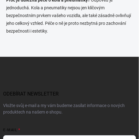
Proč je důležitá péče o kola a pneumatiky?
Odpověď je
jednoduchá. Kola a pneumatiky nejsou jen klíčovým
bezpečnostním prvkem vašeho vozidla, ale také zásadně ovlivňují
jeho celkový vzhled. Péče o ně je proto nezbytná pro zachování
bezpečnosti i estetiky.
Z
á
p
a
t
í
ODEBÍRAT NEWSLETTER
Vložte svůj e-mail a my vám budeme zasílat informace o nových
produktech na našem e-shopu.
E-MAIL