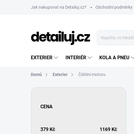
Přejít
Jak nakupovat na Detailuj.cz?
Obchodní podmínky
na
obsah
EXTERIER
INTERIÉR
KOLA A PNEU
Domů
Exterier
Čištění motoru
P
o
s
CENA
t
r
a
n
379
Kč
1169
Kč