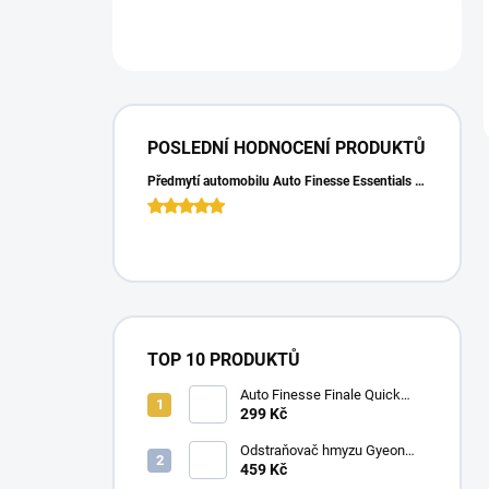
POSLEDNÍ HODNOCENÍ PRODUKTŮ
Předmytí automobilu Auto Finesse Essentials Pre-Wash (500 ml)
TOP 10 PRODUKTŮ
Auto Finesse Finale Quick
Detailer (500 ml)
299 Kč
Odstraňovač hmyzu Gyeon
Q2M Bug&Grime (1 L)
459 Kč