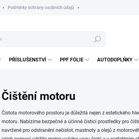
Podmínky ochrany osobních údajů
Hledat
PŘÍSLUŠENSTVÍ
PPF FÓLIE
AUTODOPLŇKY
Čištění motoru
Čistota motorového prostoru je důležitá nejen z estetického hle
motoru. Nabízíme bezpečné a účinné čisticí prostředky pro čišt
navržené pro odstranění nečistot, mastnoty a olejů z motorového
jejich pomocí udržíte motor vašeho vozu čistý a v perfektním s