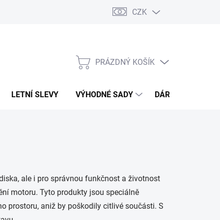
CZK
PRÁZDNÝ KOŠÍK
NÁKUPNÍ
KOŠÍK
LETNÍ SLEVY
VÝHODNÉ SADY
DÁRKOVÝ POUKA
diska, ale i pro správnou funkčnost a životnost
ění motoru. Tyto produkty jsou speciálně
 prostoru, aniž by poškodily citlivé součásti. S
tavu.