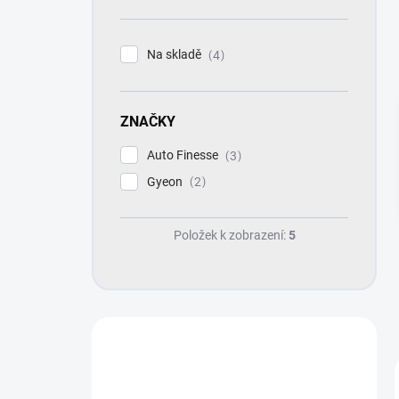
n
í
p
Na skladě
4
a
n
e
ZNAČKY
l
Auto Finesse
3
Gyeon
2
Položek k zobrazení:
5