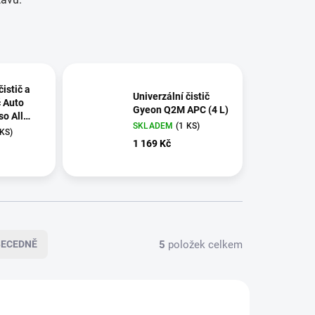
čistič a
Univerzální čistič
 Auto
Gyeon Q2M APC (4 L)
so All
SKLADEM
(1 KS)
eaner (1
 KS)
1 169 Kč
5
položek celkem
BECEDNĚ