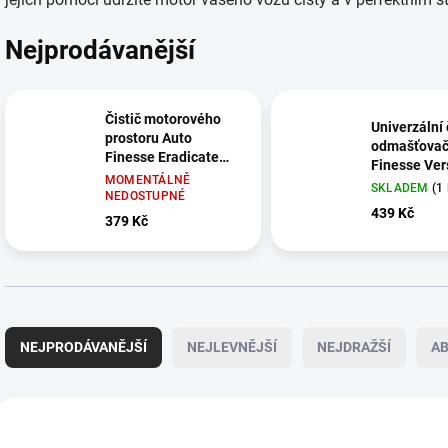
Nejprodávanější
Čistič motorového
Univerzální 
prostoru Auto
odmašťovač
Finesse Eradicate
Finesse Ver
Engine Degreaser (1
MOMENTÁLNĚ
Purpouse Cl
SKLADEM
(1
L)
NEDOSTUPNÉ
L)
439 Kč
379 Kč
Ř
a
NEJPRODÁVANĚJŠÍ
NEJLEVNĚJŠÍ
NEJDRAŽŠÍ
A
z
e
n
V
í
ý
VÝPRODEJ