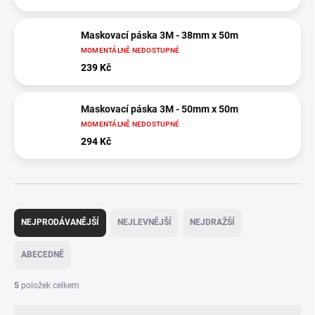
Maskovací páska 3M - 38mm x 50m
MOMENTÁLNĚ NEDOSTUPNÉ
239 Kč
Maskovací páska 3M - 50mm x 50m
MOMENTÁLNĚ NEDOSTUPNÉ
294 Kč
Ř
a
NEJPRODÁVANĚJŠÍ
NEJLEVNĚJŠÍ
NEJDRAŽŠÍ
z
e
ABECEDNĚ
n
í
5
položek celkem
p
r