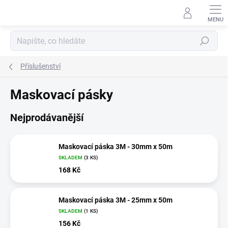
Přejít
na
obsah
Hledat
Příslušenství
Maskovací pásky
Nejprodávanější
Maskovací páska 3M - 30mm x 50m
SKLADEM
(3 KS)
168 Kč
Maskovací páska 3M - 25mm x 50m
SKLADEM
(1 KS)
156 Kč