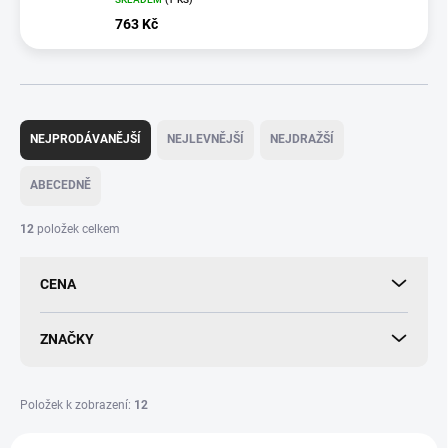
763 Kč
Ř
a
NEJPRODÁVANĚJŠÍ
NEJLEVNĚJŠÍ
NEJDRAŽŠÍ
z
e
ABECEDNĚ
n
í
12
položek celkem
p
r
CENA
o
d
u
ZNAČKY
k
t
ů
Položek k zobrazení:
12
V