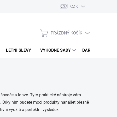
CZK
PRÁZDNÝ KOŠÍK
NÁKUPNÍ
KOŠÍK
LETNÍ SLEVY
VÝHODNÉ SADY
DÁRKOVÝ POUKA
ašovače a lahve. Tyto praktické nástroje vám
ků. Díky nim budete moci produkty nanášet přesně
ivní využití a perfektní výsledek.