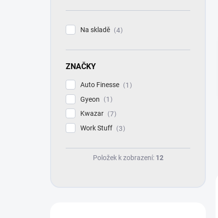
n
í
p
Na skladě
4
a
n
e
ZNAČKY
l
Auto Finesse
1
Gyeon
1
Kwazar
7
Work Stuff
3
Položek k zobrazení:
12