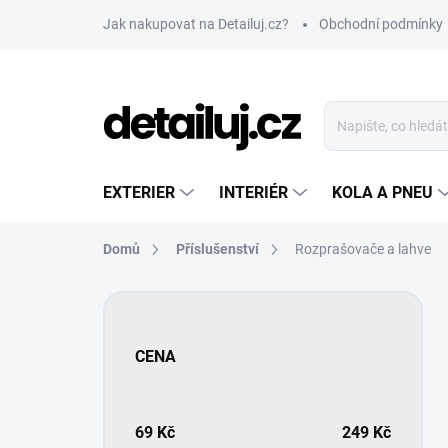
Přejít
Jak nakupovat na Detailuj.cz?
Obchodní podmínky
na
obsah
EXTERIER
INTERIÉR
KOLA A PNEU
Domů
Příslušenství
Rozprašovače a lahve
P
o
s
CENA
t
r
a
n
69
Kč
249
Kč