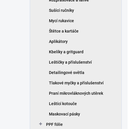
Rozprašovače a lahve
Sušící ručníky
Mycí rukavice
Štětce a kartáče
Aplikátory
Kbelíky a gritguard
Leštičky a příslušenství
Detailingové světla
Tlakové myčky a příslušenství
Praní mikrovláknových utěrek
Leštící kotouče
Maskovací pásky
PPF fólie