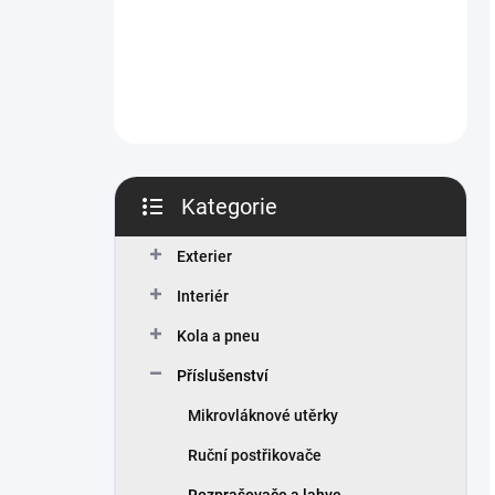
Kategorie
Přeskočit
kategorie
Exterier
Interiér
Kola a pneu
Příslušenství
Mikrovláknové utěrky
Ruční postřikovače