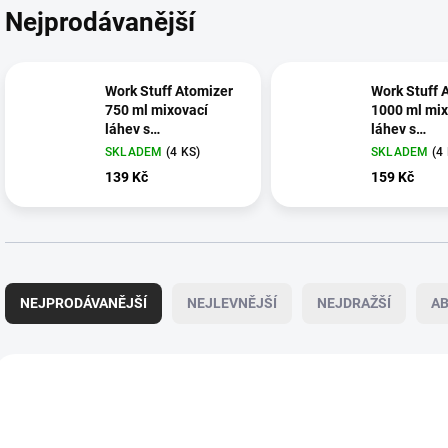
Nejprodávanější
Work Stuff Atomizer
Work Stuff 
750 ml mixovací
1000 ml mix
láhev s
láhev s
rozprašovačem
rozprašova
SKLADEM
(4 KS)
SKLADEM
(4
139 Kč
159 Kč
Ř
a
NEJPRODÁVANĚJŠÍ
NEJLEVNĚJŠÍ
NEJDRAŽŠÍ
A
z
e
n
V
í
ý
p
p
r
i