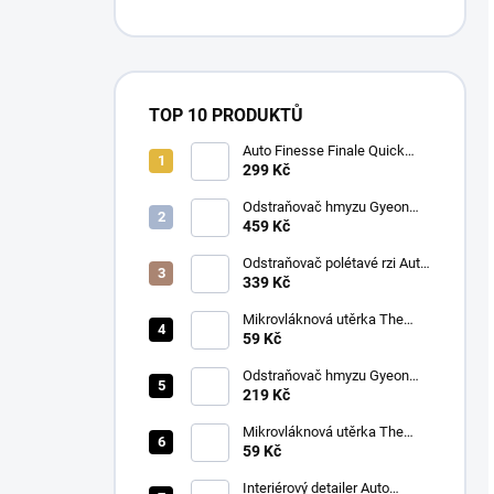
TOP 10 PRODUKTŮ
Auto Finesse Finale Quick
Detailer (500 ml)
299 Kč
Odstraňovač hmyzu Gyeon
Q2M Bug&Grime (1 L)
459 Kč
Odstraňovač polétavé rzi Auto
Finesse Iron Out
339 Kč
Contamination Remover (500
ml)
Mikrovláknová utěrka The
Collection Allround & Coating
59 Kč
245 GSM 40x40 cm (Royal
Blue)
Odstraňovač hmyzu Gyeon
Q2M Bug&Grime (500 ml)
219 Kč
Mikrovláknová utěrka The
Collection Allround & Coating
59 Kč
245 GSM 40x40 cm (Lila)
Interiérový detailer Auto