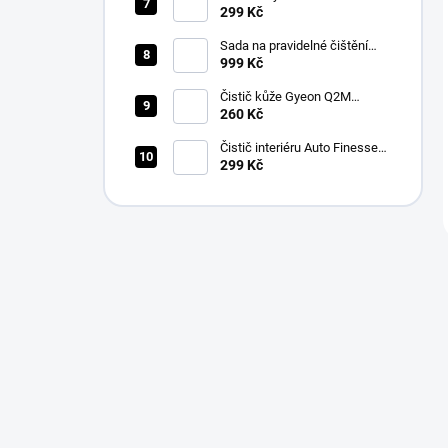
Finesse Spritz Interior Detail
299 Kč
Spray (500 ml)
Sada na pravidelné čištění
kůže v automobilu od Auto
999 Kč
Finesse
Čistič kůže Gyeon Q2M
LeatherCleaner NATURAL
260 Kč
(500 ml)
Čistič interiéru Auto Finesse
Total Interior Cleaner (500 ml)
299 Kč