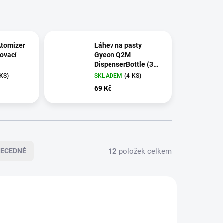
Atomizer
Láhev na pasty
ovací
Gyeon Q2M
DispenserBottle (300
čem
ml)
 KS)
SKLADEM
(4 KS)
69 Kč
12
položek celkem
BECEDNĚ