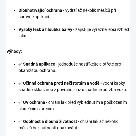
Dlouhotrvající ochrana
- vydrží až několik měsíců při
správné aplikaci.
Vysoký lesk a hloubka barvy
- zajišťuje výrazně lepší vzhled
laku.
Výhody:
✅
Snadná aplikace
- jednoduše nastříkejte a otřete pro
okamžitou ochranu.
✅
Účinná ochrana proti nečistotám a vodě
- vodní kapky
snadno sklouznou z povrchu, což usnadňuje údržbu vozu.
✅
UV ochrana
- chrání lak před vyblednutím a poškozením
slunečním zářením.
✅
Odolnost a dlouhá životnost
- chrání lak až několik
měsíců bez nutnosti opakování.