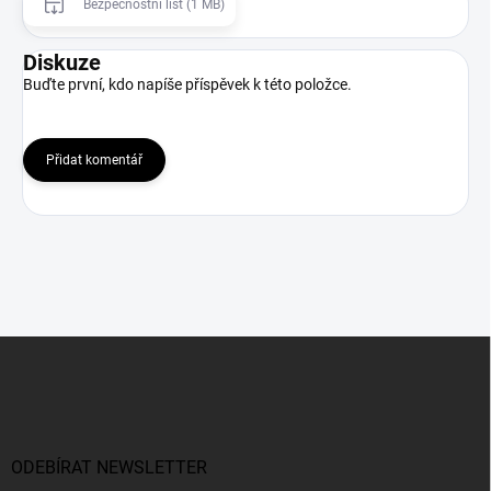
Bezpečnostní list (1 MB)
Diskuze
Buďte první, kdo napíše příspěvek k této položce.
Přidat komentář
Z
á
p
a
t
í
ODEBÍRAT NEWSLETTER