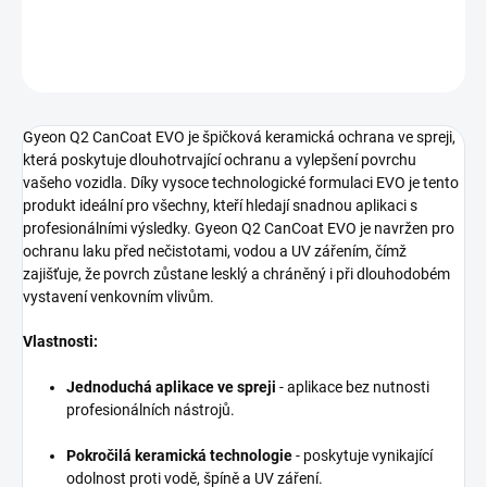
DETAILNÍ INFORMACE
ZEPTAT SE
HLÍDAT
Gyeon Q2 CanCoat EVO je špičková keramická ochrana ve spreji,
která poskytuje dlouhotrvající ochranu a vylepšení povrchu
vašeho vozidla. Díky vysoce technologické formulaci EVO je tento
produkt ideální pro všechny, kteří hledají snadnou aplikaci s
profesionálními výsledky. Gyeon Q2 CanCoat EVO je navržen pro
ochranu laku před nečistotami, vodou a UV zářením, čímž
zajišťuje, že povrch zůstane lesklý a chráněný i při dlouhodobém
vystavení venkovním vlivům.
Vlastnosti:
Jednoduchá aplikace ve spreji
- aplikace bez nutnosti
profesionálních nástrojů.
Pokročilá keramická technologie
- poskytuje vynikající
odolnost proti vodě, špíně a UV záření.