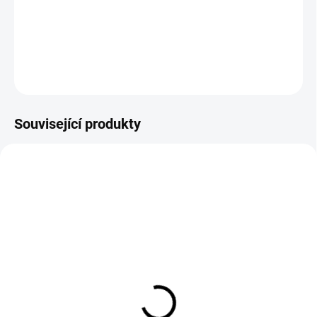
40x40 cm (Lila)
DETAILNÍ INFORMACE
ZEPTAT SE
HLÍDAT
Související produkty
SKLADEM
SKLADEM
(>5 KS)
(3 KS)
Auto Finesse Finale
Bezpečné mytí vozu –
Quick Detailer (500 ml)
Kompletní mycí sada