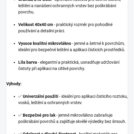
leštění a nanášení ochranných vrstev bez poškrábání
povrchu.
Velikost 40x40 cm
- praktický rozměr pro pohodlné
používání a detailní práci.
Vysoce kvalitní mikrovlákno
- jemné a šetrné k povrchům,
ideální pro bezpečné leštění a aplikaci čisticích prostředků.
Lila barva
- elegantní a praktická, usnadňuje udržování
čistoty při aplikaci na citlivé povrchy.
Výhody:
✅
Univerzální použití
- ideální pro aplikaci čisticího roztoku,
vosků, leštění a ochranných vrstev.
✅
Bezpečné pro lak
- jemné mikrovlákno zabraňuje
poškrábání povrchů a zajišťuje skvělé výsledky bez šmouh.
✅
Odolnost a dlouhá životnost
- kvalitní materiály pro