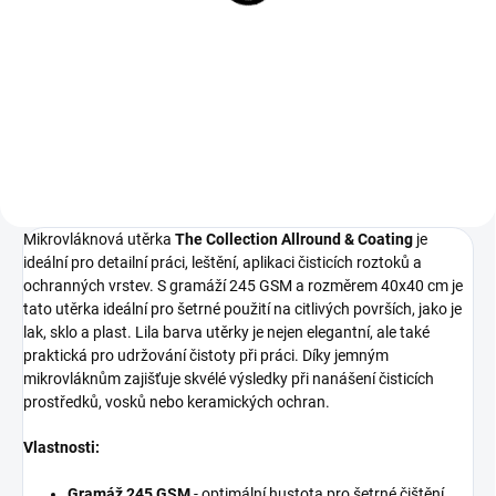
299 Kč
999 Kč
247,11 Kč bez DPH
825,62 Kč bez DPH
Do košíku
Do košíku
Mikrovláknová utěrka
The Collection Allround & Coating
je
ideální pro detailní práci, leštění, aplikaci čisticích roztoků a
ochranných vrstev. S gramáží 245 GSM a rozměrem 40x40 cm je
tato utěrka ideální pro šetrné použití na citlivých površích, jako je
lak, sklo a plast. Lila barva utěrky je nejen elegantní, ale také
praktická pro udržování čistoty při práci. Díky jemným
mikrovláknům zajišťuje skvélé výsledky při nanášení čisticích
prostředků, vosků nebo keramických ochran.
Vlastnosti:
Gramáž 245 GSM
- optimální hustota pro šetrné čištění,