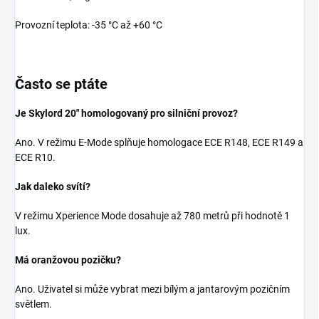
Provozní teplota: -35 °C až +60 °C
Často se ptáte
Je Skylord 20" homologovaný pro silniční provoz?
Ano. V režimu E-Mode splňuje homologace ECE R148, ECE R149 a
ECE R10.
Jak daleko svítí?
V režimu Xperience Mode dosahuje až 780 metrů při hodnotě 1
lux.
Má oranžovou pozičku?
Ano. Uživatel si může vybrat mezi bílým a jantarovým pozičním
světlem.