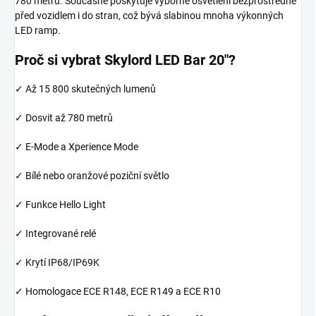
780 metrů. Současně poskytuje výborné osvětlení bezprostředně
před vozidlem i do stran, což bývá slabinou mnoha výkonných
LED ramp.
Proč si vybrat Skylord LED Bar 20"?
✓ Až 15 800 skutečných lumenů
✓ Dosvit až 780 metrů
✓ E-Mode a Xperience Mode
✓ Bílé nebo oranžové poziční světlo
✓ Funkce Hello Light
✓ Integrované relé
✓ Krytí IP68/IP69K
✓ Homologace ECE R148, ECE R149 a ECE R10