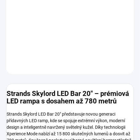
cena:
−
+
Přidat do košíku
Extrémní světelný výkon, moderní design a profesionální kvalitu
pro nejnáročnější použití. Ideální volbou pro SUV, off-road,
dodávky i pracovní vozy.
DETAILNÍ INFORMACE
ZEPTAT SE
HLÍDAT
Strands Skylord LED Bar 20" – prémiová
LED rampa s dosahem až 780 metrů
Strands Skylord LED Bar 20" představuje novou generaci
přídavných LED ramp, kde se spojuje extrémní výkon, moderní
design a inteligentně navržený světelný kužel. Díky technologii
Xperience Mode nabízí až 15 800 skutečných lumenů a dosvit až