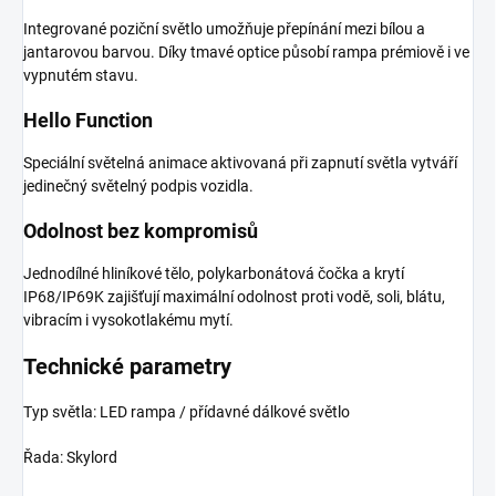
Integrované poziční světlo umožňuje přepínání mezi bílou a
jantarovou barvou. Díky tmavé optice působí rampa prémiově i ve
vypnutém stavu.
Hello Function
Speciální světelná animace aktivovaná při zapnutí světla vytváří
jedinečný světelný podpis vozidla.
Odolnost bez kompromisů
Jednodílné hliníkové tělo, polykarbonátová čočka a krytí
IP68/IP69K zajišťují maximální odolnost proti vodě, soli, blátu,
vibracím i vysokotlakému mytí.
Technické parametry
Typ světla: LED rampa / přídavné dálkové světlo
Řada: Skylord