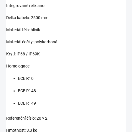
Integrované relé: ano
Délka kabelu: 2500 mm
Materiál těla: hliník
Materiál čočky: polykarbonát
Krytí: IP68 / IP69K
Homologace:
ECE R10
ECE R148
ECE R149
Referenční číslo: 20 × 2
Hmotnost: 3,3 kg