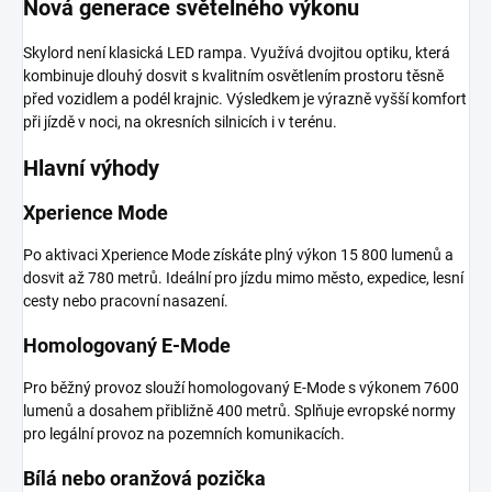
Nová generace světelného výkonu
Skylord není klasická LED rampa. Využívá dvojitou optiku, která
kombinuje dlouhý dosvit s kvalitním osvětlením prostoru těsně
před vozidlem a podél krajnic. Výsledkem je výrazně vyšší komfort
při jízdě v noci, na okresních silnicích i v terénu.
Hlavní výhody
Xperience Mode
Po aktivaci Xperience Mode získáte plný výkon 15 800 lumenů a
dosvit až 780 metrů. Ideální pro jízdu mimo město, expedice, lesní
cesty nebo pracovní nasazení.
Homologovaný E-Mode
Pro běžný provoz slouží homologovaný E-Mode s výkonem 7600
lumenů a dosahem přibližně 400 metrů. Splňuje evropské normy
pro legální provoz na pozemních komunikacích.
Bílá nebo oranžová pozička