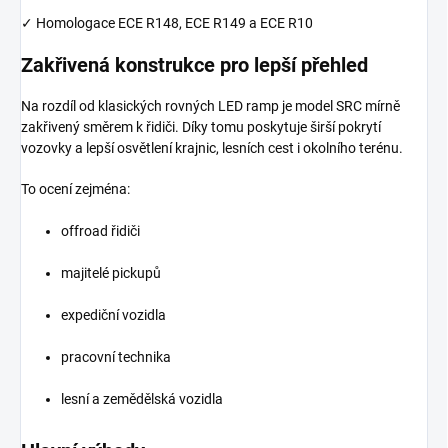
✓ Homologace ECE R148, ECE R149 a ECE R10
Zakřivená konstrukce pro lepší přehled
Na rozdíl od klasických rovných LED ramp je model SRC mírně
zakřivený směrem k řidiči. Díky tomu poskytuje širší pokrytí
vozovky a lepší osvětlení krajnic, lesních cest i okolního terénu.
To ocení zejména:
offroad řidiči
majitelé pickupů
expediční vozidla
pracovní technika
lesní a zemědělská vozidla