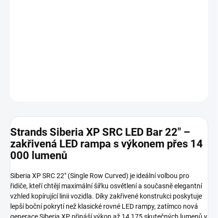
S
moderním DRL pruhem, extrémním světelným výkonem a
schválením ECE R112. Perfektní pro off-road, pracovní i silniční
použití.
DETAILNÍ INFORMACE
ZEPTAT SE
HLÍDAT
Strands Siberia XP SRC LED Bar 22" –
zakřivená LED rampa s výkonem přes 14
000 lumenů
Siberia XP SRC 22" (Single Row Curved) je ideální volbou pro
řidiče, kteří chtějí maximální šířku osvětlení a současně elegantní
vzhled kopírující linii vozidla. Díky zakřivené konstrukci poskytuje
lepší boční pokrytí než klasické rovné LED rampy, zatímco nová
generace Siberia XP přináší výkon až 14 175 skutečných lumenů v