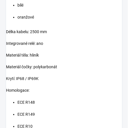
bílé
oranžové
Délka kabelu: 2500 mm
Integrované relé: ano
Materiál těla: hliník
Materiál čočky: polykarbonát
Krytí: IP68 / IP69K
Homologace:
ECE R148
ECE R149
ECE R10