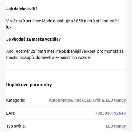
Jak daleko svítí?
V režimu Xperience Mode dosahuje až 858 metrů při hodnotě 1
lux.
Je vhodná za masku vozidla?
Ano. Rozměr 22" patří mezi nejoblíbenější velikosti pro montáž za
masku pickupů, dodávek a expedičních vozidel.
Doplňkové parametry
Kategorie
:
Auto&Moto&Truck LED světla
,
LED rampy
EAN
:
7323030192648
Typ světla
:
LED rampy