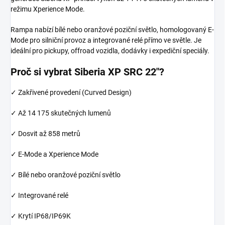
režimu Xperience Mode.
Rampa nabízí bílé nebo oranžové poziční světlo, homologovaný E-
Mode pro silniční provoz a integrované relé přímo ve světle. Je
ideální pro pickupy, offroad vozidla, dodávky i expediční speciály.
Proč si vybrat Siberia XP SRC 22"?
✓ Zakřivené provedení (Curved Design)
✓ Až 14 175 skutečných lumenů
✓ Dosvit až 858 metrů
✓ E-Mode a Xperience Mode
✓ Bílé nebo oranžové poziční světlo
✓ Integrované relé
✓ Krytí IP68/IP69K