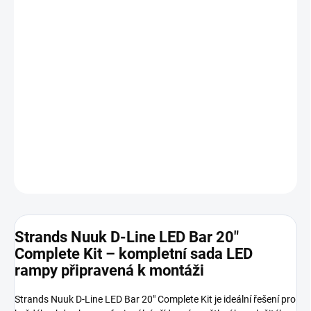
cena:
−
+
Přidat do košíku
Výkon až 9 600 lumenů v režimu Xperience, dosvit přes 492 metrů
a odolnost IP68/IP69K. Kompaktní a elegantní design s
integrovaným bílým a oranžovým pozicním světlem. Součástí
balení je držák pro montáž na SPZ, což usnadňuje instalaci na
vozidla jako jsou nákladní automobily, dodávky a off-road vozidla.
DETAILNÍ INFORMACE
ZEPTAT SE
HLÍDAT
Strands Nuuk D-Line LED Bar 20"
Complete Kit – kompletní sada LED
rampy připravená k montáži
Strands Nuuk D-Line LED Bar 20" Complete Kit je ideální řešení pro