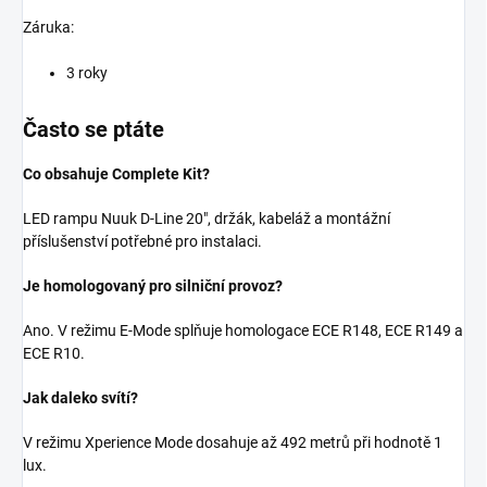
Záruka:
3 roky
Často se ptáte
Co obsahuje Complete Kit?
LED rampu Nuuk D-Line 20", držák, kabeláž a montážní
příslušenství potřebné pro instalaci.
Je homologovaný pro silniční provoz?
Ano. V režimu E-Mode splňuje homologace ECE R148, ECE R149 a
ECE R10.
Jak daleko svítí?
V režimu Xperience Mode dosahuje až 492 metrů při hodnotě 1
lux.