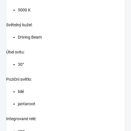
5000 K
Světelný kužel:
Driving Beam
Úhel svitu:
30°
Poziční světlo:
bílé
jantarové
Integrované relé:
ano