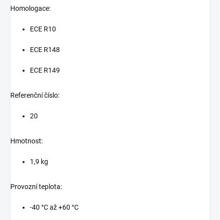
Homologace:
ECE R10
ECE R148
ECE R149
Referenční číslo:
20
Hmotnost:
1,9 kg
Provozní teplota:
-40 °C až +60 °C