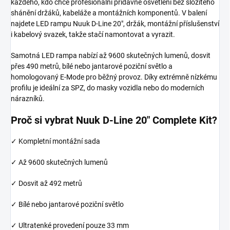
každého, kdo chce profesionální přídavné osvětlení bez složitého
shánění držáků, kabeláže a montážních komponentů. V balení
najdete LED rampu Nuuk D-Line 20", držák, montážní příslušenství
i kabelový svazek, takže stačí namontovat a vyrazit.
Samotná LED rampa nabízí až 9600 skutečných lumenů, dosvit
přes 490 metrů, bílé nebo jantarové poziční světlo a
homologovaný E-Mode pro běžný provoz. Díky extrémně nízkému
profilu je ideální za SPZ, do masky vozidla nebo do moderních
nárazníků.
Proč si vybrat Nuuk D-Line 20" Complete Kit?
✓ Kompletní montážní sada
✓ Až 9600 skutečných lumenů
✓ Dosvit až 492 metrů
✓ Bílé nebo jantarové poziční světlo
✓ Ultratenké provedení pouze 33 mm