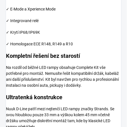
✓ E-Mode a Xperience Mode
✓ Integrované relé
✓ Krytí IP68/IP69K
✓ Homologace ECE R148, R149 a R10
Kompletní řešení bez starostí
Na rozdíl od běžné LED rampy obsahuje Complete Kit vše
potřebné pro montáž. Nemusíte řešit kompatibilní držák, kabeláž
ani další příslušenství. Kit byl navržen pro rychlou a profesionální
instalaci na osobní auta, pickupy i dodávky.
Ultratenká konstrukce
Nuuk D-Line patří mezi nejtenčí LED rampy značky Strands. Se
svou hloubkou pouze 33 mm a výškou kolem 45 mm včetně
držáku umožňuje diskrétní montáž tam, kde by klasické LED
rampy překážely.