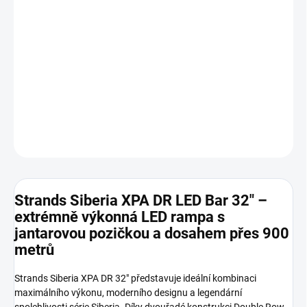
Výkon až 19 150 lumenů, dlouhý dosvit přes 940 metrů a odolnost
IP68/IP69K. Ideální pro offroad, SUV a pracovní vozidla.
Homologace ECE R148, R149 a R10 zajišťuje legální použití na
veřejných komunikacích.
DETAILNÍ INFORMACE
ZEPTAT SE
HLÍDAT
Strands Siberia XPA DR LED Bar 32" –
extrémně výkonná LED rampa s
jantarovou pozičkou a dosahem přes 900
metrů
Strands Siberia XPA DR 32" představuje ideální kombinaci
maximálního výkonu, moderního designu a legendární
spolehlivosti série Siberia. Díky dvouřadé konstrukci Double Row,