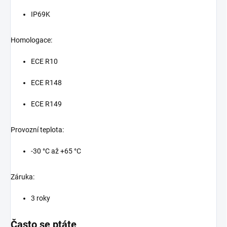
IP69K
Homologace:
ECE R10
ECE R148
ECE R149
Provozní teplota:
-30 °C až +65 °C
Záruka:
3 roky
Často se ptáte