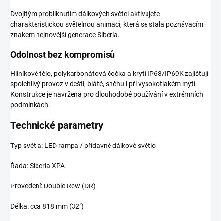
Dvojitým probliknutím dálkových světel aktivujete
charakteristickou světelnou animaci, která se stala poznávacím
znakem nejnovější generace Siberia.
Odolnost bez kompromisů
Hliníkové tělo, polykarbonátová čočka a krytí IP68/IP69K zajišťují
spolehlivý provoz v dešti, blátě, sněhu i při vysokotlakém mytí.
Konstrukce je navržena pro dlouhodobé používání v extrémních
podmínkách.
Technické parametry
Typ světla: LED rampa / přídavné dálkové světlo
Řada: Siberia XPA
Provedení: Double Row (DR)
Délka: cca 818 mm (32")