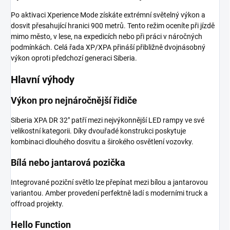
Po aktivaci Xperience Mode získáte extrémní světelný výkon a
dosvit přesahující hranici 900 metrů. Tento režim oceníte při jízdě
mimo město, v lese, na expedicích nebo při práci v náročných
podmínkách. Celá řada XP/XPA přináší přibližně dvojnásobný
výkon oproti předchozí generaci Siberia.
Hlavní výhody
Výkon pro nejnáročnější řidiče
Siberia XPA DR 32" patří mezi nejvýkonnější LED rampy ve své
velikostní kategorii. Díky dvouřadé konstrukci poskytuje
kombinaci dlouhého dosvitu a širokého osvětlení vozovky.
Bílá nebo jantarová pozička
Integrované poziční světlo lze přepínat mezi bílou a jantarovou
variantou. Amber provedení perfektně ladí s moderními truck a
offroad projekty.
Hello Function