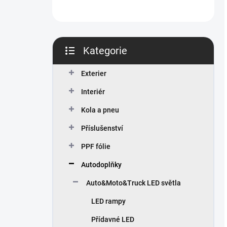
Kategorie
Přeskočit
kategorie
Exterier
Interiér
Kola a pneu
Příslušenství
PPF fólie
Autodoplňky
Auto&Moto&Truck LED světla
LED rampy
Přídavné LED