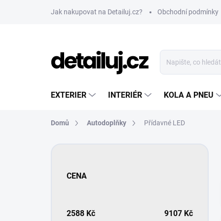
Přejít
Jak nakupovat na Detailuj.cz?
Obchodní podmínky
na
obsah
EXTERIER
INTERIÉR
KOLA A PNEU
Domů
Autodoplňky
Přídavné LED
P
o
s
CENA
t
r
a
n
2588
Kč
9107
Kč