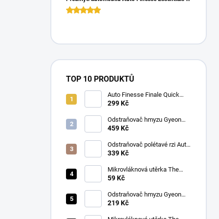
TOP 10 PRODUKTŮ
Auto Finesse Finale Quick
Detailer (500 ml)
299 Kč
Odstraňovač hmyzu Gyeon
Q2M Bug&Grime (1 L)
459 Kč
Odstraňovač polétavé rzi Auto
Finesse Iron Out
339 Kč
Contamination Remover (500
ml)
Mikrovláknová utěrka The
Collection Allround & Coating
59 Kč
245 GSM 40x40 cm (Royal
Blue)
Odstraňovač hmyzu Gyeon
Q2M Bug&Grime (500 ml)
219 Kč