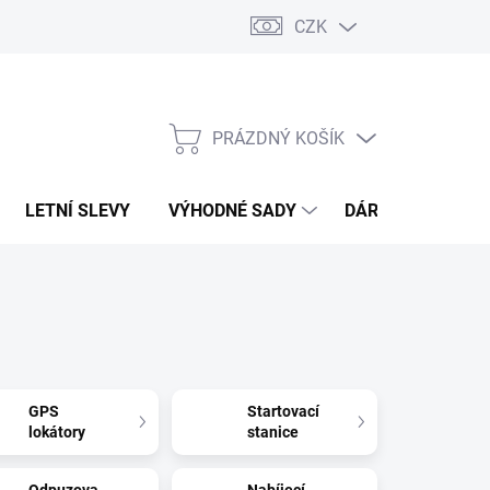
CZK
PRÁZDNÝ KOŠÍK
NÁKUPNÍ
KOŠÍK
LETNÍ SLEVY
VÝHODNÉ SADY
DÁRKOVÝ POUKA
GPS
Startovací
lokátory
stanice