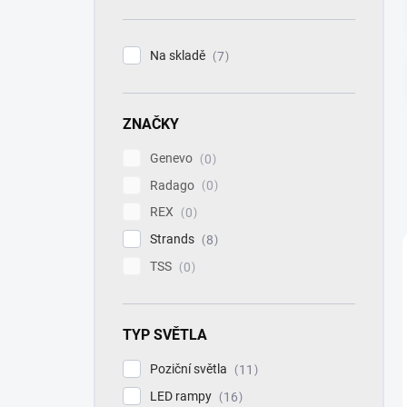
n
í
p
Na skladě
7
a
n
e
ZNAČKY
l
Genevo
0
Radago
0
REX
0
Strands
8
TSS
0
TYP SVĚTLA
Poziční světla
11
LED rampy
16