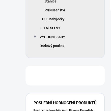
Stanice
Příslušenství
USB nabíječky
LETNÍ SLEVY
VÝHODNÉ SADY
Dárkový poukaz
POSLEDNÍ HODNOCENÍ PRODUKTŮ
Předmytí automobilu Auto Finesse Essentials Pre-Wash (500 ml)