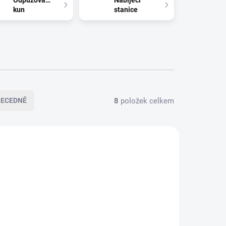
Odpuzovače
Nabíjecí
kun
stanice
8
položek celkem
BECEDNĚ