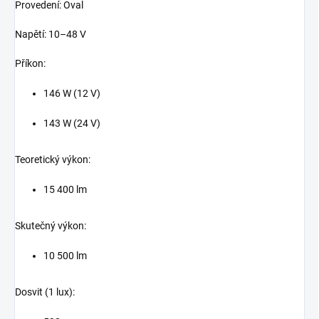
Provedení: Oval
Napětí: 10–48 V
Příkon:
146 W (12 V)
143 W (24 V)
Teoretický výkon:
15 400 lm
Skutečný výkon:
10 500 lm
Dosvit (1 lux):