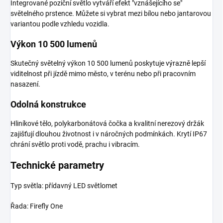
Integrované poziční světlo vytváří efekt "vznášejícího se"
světelného prstence. Můžete si vybrat mezi bílou nebo jantarovou
variantou podle vzhledu vozidla.
Výkon 10 500 lumenů
Skutečný světelný výkon 10 500 lumenů poskytuje výrazně lepší
viditelnost při jízdě mimo město, v terénu nebo při pracovním
nasazení.
Odolná konstrukce
Hliníkové tělo, polykarbonátová čočka a kvalitní nerezový držák
zajišťují dlouhou životnost i v náročných podmínkách. Krytí IP67
chrání světlo proti vodě, prachu i vibracím.
Technické parametry
Typ světla: přídavný LED světlomet
Řada: Firefly One