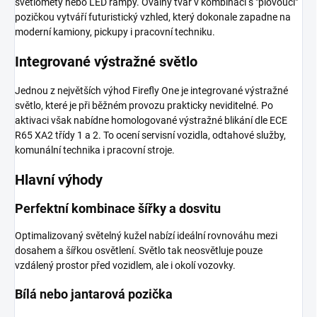
světlomety nebo LED rampy. Oválný tvar v kombinaci s "plovoucí"
pozičkou vytváří futuristický vzhled, který dokonale zapadne na
moderní kamiony, pickupy i pracovní techniku.
Integrované výstražné světlo
Jednou z největších výhod Firefly One je integrované výstražné
světlo, které je při běžném provozu prakticky neviditelné. Po
aktivaci však nabídne homologované výstražné blikání dle ECE
R65 XA2 třídy 1 a 2. To ocení servisní vozidla, odtahové služby,
komunální technika i pracovní stroje.
Hlavní výhody
Perfektní kombinace šířky a dosvitu
Optimalizovaný světelný kužel nabízí ideální rovnováhu mezi
dosahem a šířkou osvětlení. Světlo tak neosvětluje pouze
vzdálený prostor před vozidlem, ale i okolí vozovky.
Bílá nebo jantarová pozička