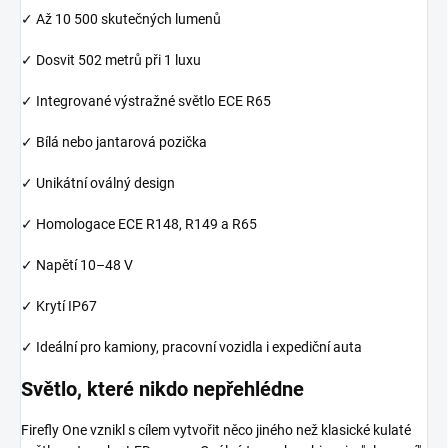
✓ Až 10 500 skutečných lumenů
✓ Dosvit 502 metrů při 1 luxu
✓ Integrované výstražné světlo ECE R65
✓ Bílá nebo jantarová pozička
✓ Unikátní oválný design
✓ Homologace ECE R148, R149 a R65
✓ Napětí 10–48 V
✓ Krytí IP67
✓ Ideální pro kamiony, pracovní vozidla i expediční auta
Světlo, které nikdo nepřehlédne
Firefly One vznikl s cílem vytvořit něco jiného než klasické kulaté