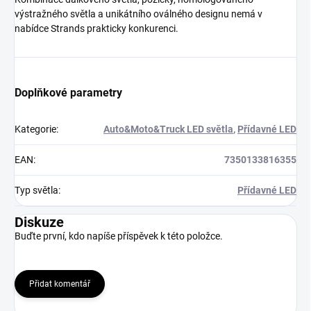
výstražného světla a unikátního oválného designu nemá v
nabídce Strands prakticky konkurenci.
Doplňkové parametry
Kategorie
:
Auto&Moto&Truck LED světla
,
Přídavné LED
EAN
:
7350133816355
Typ světla
:
Přídavné LED
Diskuze
Buďte první, kdo napíše příspěvek k této položce.
Přidat komentář