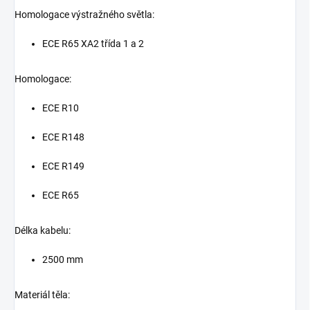
Homologace výstražného světla:
ECE R65 XA2 třída 1 a 2
Homologace:
ECE R10
ECE R148
ECE R149
ECE R65
Délka kabelu:
2500 mm
Materiál těla: