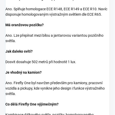
Ano. Splňuje homologace ECE R148, ECE R149 a ECE R10. Navíc
disponuje homologovaným výstražným světlem dle ECE R65.
Má oranžovou pozičku?
Ano. Lze přepínat mezi bílou a jantarovou variantou pozičního
světla.
Jak daleko svítí?
Dosvit dosahuje 502 metrů při hodnotě 1 lux.
Je vhodný na kamion?
Ano. Firefly One byl navržen především pro kamiony, pracovní
vozidla a pickupy, kde vynikne jeho design i funkce výstražného
světla.
Co dělá Firefly One výjimečným?
Kombinace dálkového světla, pozičky, homologovaného