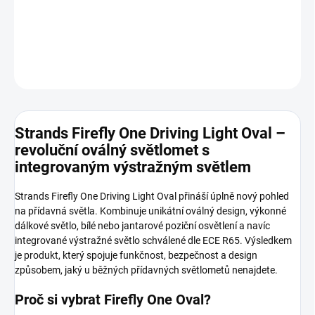
přes 500 metrů.
DETAILNÍ INFORMACE
ZEPTAT SE
HLÍDAT
Strands Firefly One Driving Light Oval –
revoluční oválný světlomet s
integrovaným výstražným světlem
Strands Firefly One Driving Light Oval přináší úplně nový pohled
na přídavná světla. Kombinuje unikátní oválný design, výkonné
dálkové světlo, bílé nebo jantarové poziční osvětlení a navíc
integrované výstražné světlo schválené dle ECE R65. Výsledkem
je produkt, který spojuje funkčnost, bezpečnost a design
způsobem, jaký u běžných přídavných světlometů nenajdete.
Proč si vybrat Firefly One Oval?