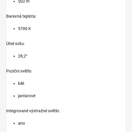
502 m
Barevná teplota:
5700 K
Úhel svitu:
28,2°
Poziční světlo:
bílé
jantarové
Integrované výstražné světlo:
ano