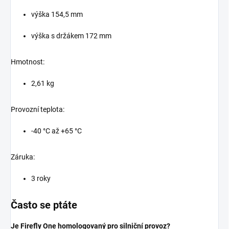
výška 154,5 mm
výška s držákem 172 mm
Hmotnost:
2,61 kg
Provozní teplota:
-40 °C až +65 °C
Záruka:
3 roky
Často se ptáte
Je Firefly One homologovaný pro silniční provoz?