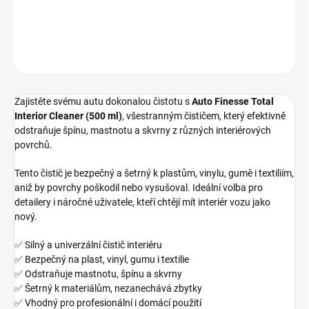
DETAILNÍ INFORMACE
ZEPTAT SE
HLÍDAT
Zajistěte svému autu dokonalou čistotu s
Auto Finesse Total
Interior Cleaner (500 ml)
, všestranným čističem, který efektivně
odstraňuje špínu, mastnotu a skvrny z různých interiérových
povrchů.
Tento čistič je bezpečný a šetrný k plastům, vinylu, gumě i textiliím,
aniž by povrchy poškodil nebo vysušoval. Ideální volba pro
detailery i náročné uživatele, kteří chtějí mít interiér vozu jako
nový.
✅ Silný a univerzální čistič interiéru
✅ Bezpečný na plast, vinyl, gumu i textilie
✅ Odstraňuje mastnotu, špínu a skvrny
✅ Šetrný k materiálům, nezanechává zbytky
✅ Vhodný pro profesionální i domácí použití