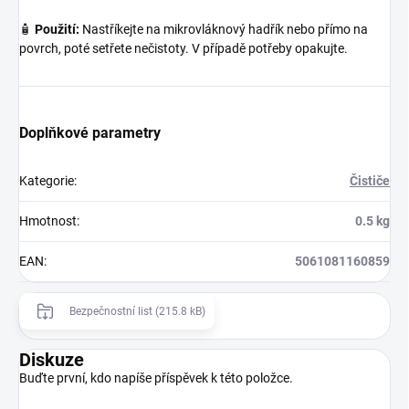
🧴
Použití:
Nastříkejte na mikrovláknový hadřík nebo přímo na
povrch, poté setřete nečistoty. V případě potřeby opakujte.
Doplňkové parametry
Kategorie
:
Čističe
Hmotnost
:
0.5 kg
EAN
:
5061081160859
Bezpečnostní list (215.8 kB)
Diskuze
Buďte první, kdo napíše příspěvek k této položce.