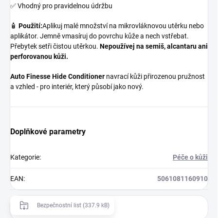
✅ Vhodný pro pravidelnou údržbu
🧴
Použití:
Aplikuj malé množství na mikrovláknovou utěrku nebo
aplikátor. Jemně vmasíruj do povrchu kůže a nech vstřebat.
Přebytek setři čistou utěrkou.
Nepoužívej na semiš, alcantaru ani
perforovanou kůži.
Auto Finesse Hide Conditioner
navrací kůži přirozenou pružnost
a vzhled - pro interiér, který působí jako nový.
Doplňkové parametry
Kategorie
:
Péče o kůži
EAN
:
5061081160910
Bezpečnostní list (337.9 kB)