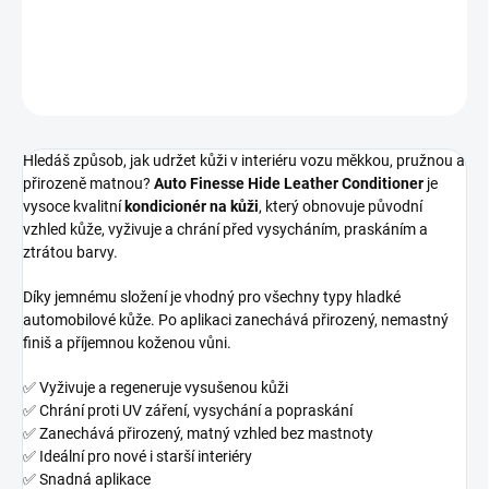
DETAILNÍ INFORMACE
ZEPTAT SE
HLÍDAT
Hledáš způsob, jak udržet kůži v interiéru vozu měkkou, pružnou a
přirozeně matnou?
Auto Finesse Hide Leather Conditioner
je
vysoce kvalitní
kondicionér na kůži
, který obnovuje původní
vzhled kůže, vyživuje a chrání před vysycháním, praskáním a
ztrátou barvy.
Díky jemnému složení je vhodný pro všechny typy hladké
automobilové kůže. Po aplikaci zanechává přirozený, nemastný
finiš a příjemnou koženou vůni.
✅ Vyživuje a regeneruje vysušenou kůži
✅ Chrání proti UV záření, vysychání a popraskání
✅ Zanechává přirozený, matný vzhled bez mastnoty
✅ Ideální pro nové i starší interiéry
✅ Snadná aplikace