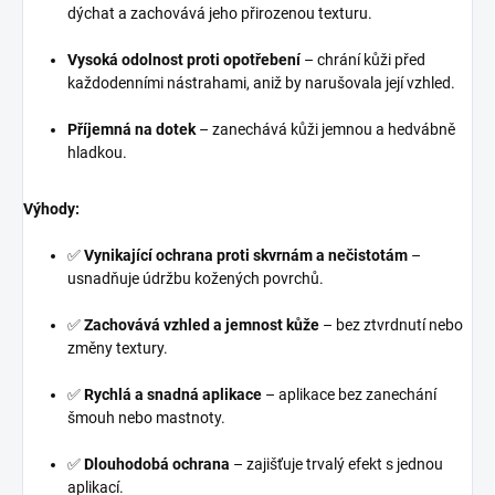
dýchat a zachovává jeho přirozenou texturu.
Vysoká odolnost proti opotřebení
– chrání kůži před
každodenními nástrahami, aniž by narušovala její vzhled.
Příjemná na dotek
– zanechává kůži jemnou a hedvábně
hladkou.
Výhody:
✅
Vynikající ochrana proti skvrnám a nečistotám
–
usnadňuje údržbu kožených povrchů.
✅
Zachovává vzhled a jemnost kůže
– bez ztvrdnutí nebo
změny textury.
✅
Rychlá a snadná aplikace
– aplikace bez zanechání
šmouh nebo mastnoty.
✅
Dlouhodobá ochrana
– zajišťuje trvalý efekt s jednou
aplikací.