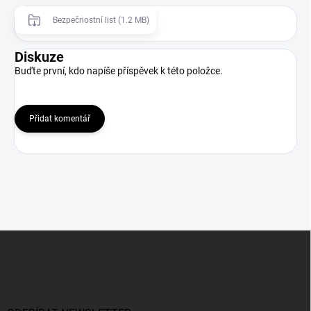
Bezpečnostní list (1.2 MB)
Diskuze
Buďte první, kdo napíše příspěvek k této položce.
Přidat komentář
Z
á
p
a
t