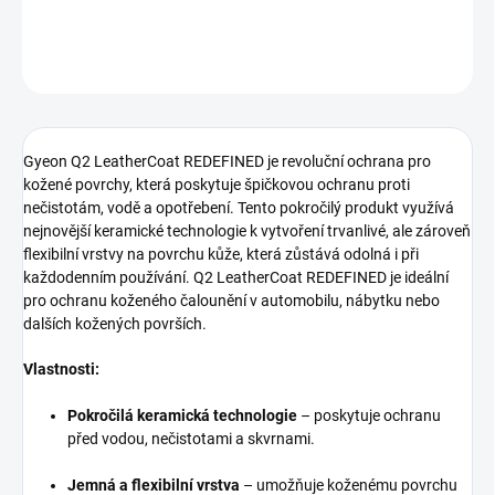
DETAILNÍ INFORMACE
ZEPTAT SE
HLÍDAT
Gyeon Q2 LeatherCoat REDEFINED je revoluční ochrana pro
kožené povrchy, která poskytuje špičkovou ochranu proti
nečistotám, vodě a opotřebení. Tento pokročilý produkt využívá
nejnovější keramické technologie k vytvoření trvanlivé, ale zároveň
flexibilní vrstvy na povrchu kůže, která zůstává odolná i při
každodenním používání. Q2 LeatherCoat REDEFINED je ideální
pro ochranu koženého čalounění v automobilu, nábytku nebo
dalších kožených površích.
Vlastnosti:
Pokročilá keramická technologie
– poskytuje ochranu
před vodou, nečistotami a skvrnami.
Jemná a flexibilní vrstva
– umožňuje koženému povrchu