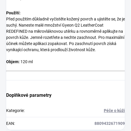
Použití:
Před použitím důkladně vyčistěte kožený povrch a ujistěte se, že je
suchý. Naneste malé množství Gyeon Q2 LeatherCoat
REDEFINED na mikrovláknovou utěrku a rovnoměrně aplikujte na
povrch kůže. Jemně rozetřete a nechte zaschnout. Pro maximální
účinek můžete aplikaci zopakovat. Po zaschnutí povrch získá
vynikající ochranu, která prodlouží životnost kůže.
Objem:
120 ml
Doplňkové parametry
Kategorie
:
Péče o kůži
EAN
:
8809432671909