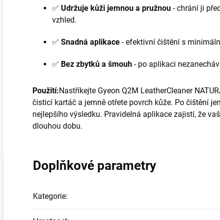
✅
Udržuje kůži jemnou a pružnou
- chrání ji př
vzhled.
✅
Snadná aplikace
- efektivní čištění s minimál
✅
Bez zbytků a šmouh
- po aplikaci nezanecháv
Použití:
Nastříkejte Gyeon Q2M LeatherCleaner NATUR
čisticí kartáč a jemně otřete povrch kůže. Po čištění 
nejlepšího výsledku. Pravidelná aplikace zajistí, že 
dlouhou dobu.
Doplňkové parametry
Kategorie
: