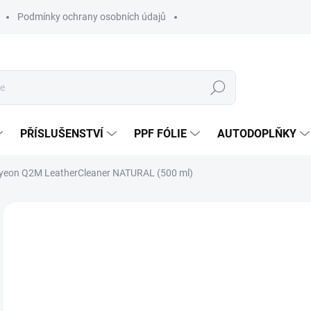
Podmínky ochrany osobních údajů
Hledat
PŘÍSLUŠENSTVÍ
PPF FÓLIE
AUTODOPLŇKY
 Gyeon Q2M LeatherCleaner NATURAL (500 ml)
Neohodnoceno
Podrobnosti hodnocení
ZNAČKA:
GY
3
214
Měr