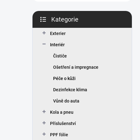
n
í
p
Kategorie
a
Přeskočit
n
kategorie
Exterier
e
l
Interiér
Čističe
Ošetření a impregnace
Péče o kůži
Dezinfekce klima
Vůně do auta
Kola a pneu
Příslušenství
PPF fólie