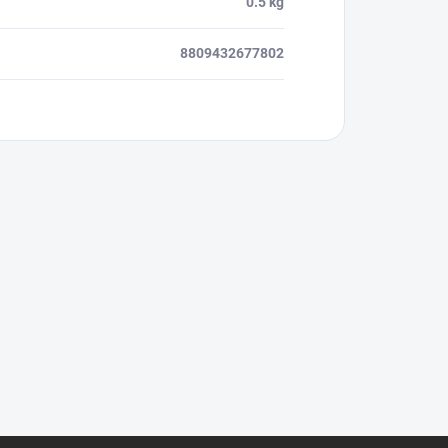
0.5 kg
8809432677802