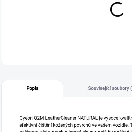
cena
Gyeo
DETA
Popis
Související soubory 
Gyeon Q2M LeatherCleaner NATURAL je vysoce kvalitní 
efektivní čištění kožených povrchů ve vašem vozidle.