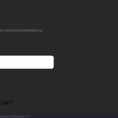
ce o nových produktech na
sobních údajů
TAKT
gunar
@
detailuj.cz