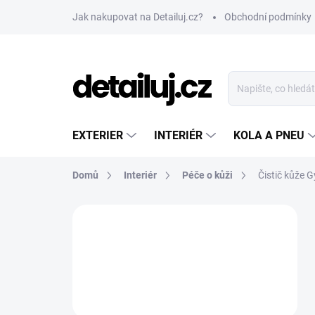
Přejít
Jak nakupovat na Detailuj.cz?
Obchodní podmínky
na
obsah
EXTERIER
INTERIÉR
KOLA A PNEU
Domů
Interiér
Péče o kůži
Čistič kůže
P
o
s
t
r
a
n