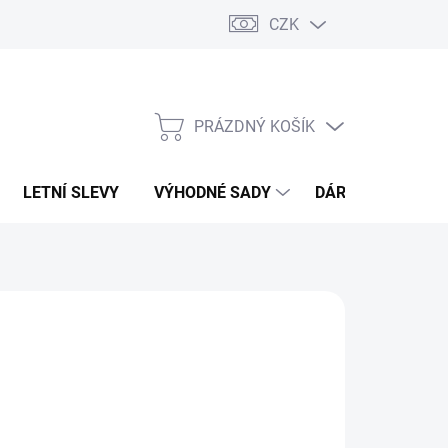
CZK
PRÁZDNÝ KOŠÍK
NÁKUPNÍ
KOŠÍK
LETNÍ SLEVY
VÝHODNÉ SADY
DÁRKOVÝ POUKA
EON
07 Kč
260 Kč
,88 Kč bez DPH
ná