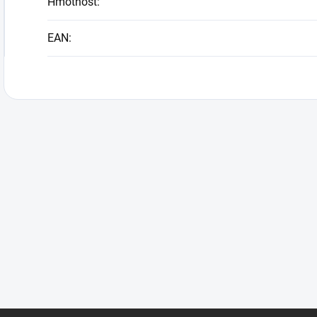
Hmotnost
:
EAN
: