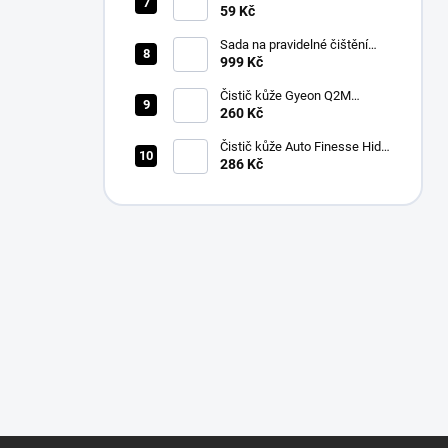
Collection Allround & Coating
59 Kč
245 GSM 40x40 cm (Lila)
Sada na pravidelné čištění
kůže v automobilu od Auto
999 Kč
Finesse
Čistič kůže Gyeon Q2M
LeatherCleaner NATURAL
260 Kč
(500 ml)
Čistič kůže Auto Finesse Hide
Leather Cleanser (500 ml)
286 Kč
Z