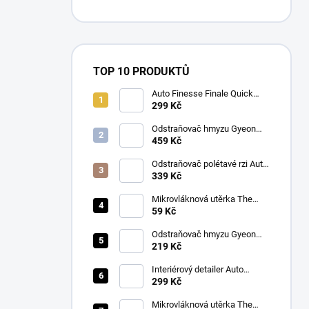
TOP 10 PRODUKTŮ
Auto Finesse Finale Quick
Detailer (500 ml)
299 Kč
Odstraňovač hmyzu Gyeon
Q2M Bug&Grime (1 L)
459 Kč
Odstraňovač polétavé rzi Auto
Finesse Iron Out
339 Kč
Contamination Remover (500
ml)
Mikrovláknová utěrka The
Collection Allround & Coating
59 Kč
245 GSM 40x40 cm (Royal
Blue)
Odstraňovač hmyzu Gyeon
Q2M Bug&Grime (500 ml)
219 Kč
Interiérový detailer Auto
Finesse Spritz Interior Detail
299 Kč
Spray (500 ml)
Mikrovláknová utěrka The