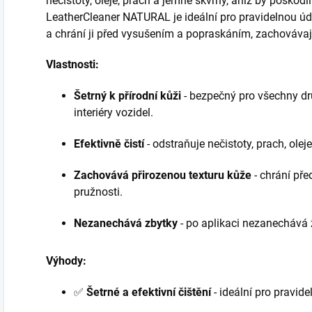
nečistoty, oleje, prach a jemné skvrny, aniž by poško
LeatherCleaner NATURAL je ideální pro pravidelnou údr
a chrání ji před vysušením a popraskáním, zachovávajíc
Vlastnosti:
Šetrný k přírodní kůži
- bezpečný pro všechny dr
interiéry vozidel.
Efektivně čistí
- odstraňuje nečistoty, prach, olej
Zachovává přirozenou texturu kůže
- chrání př
pružnosti.
Nezanechává zbytky
- po aplikaci nezanechává
Výhody:
✅
Šetrné a efektivní čištění
- ideální pro pravide