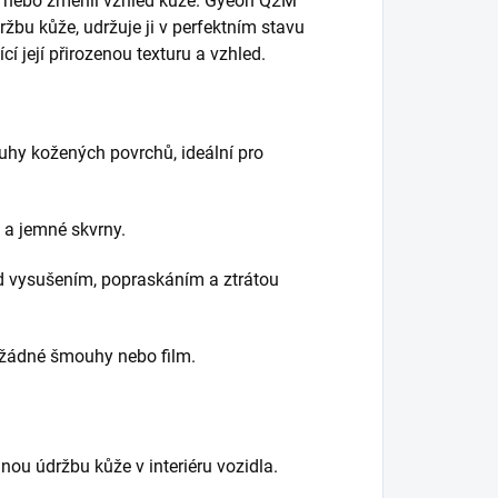
dil nebo změnil vzhled kůže. Gyeon Q2M
žbu kůže, udržuje ji v perfektním stavu
í její přirozenou texturu a vzhled.
uhy kožených povrchů, ideální pro
e a jemné skvrny.
ed vysušením, popraskáním a ztrátou
 žádné šmouhy nebo film.
lnou údržbu kůže v interiéru vozidla.