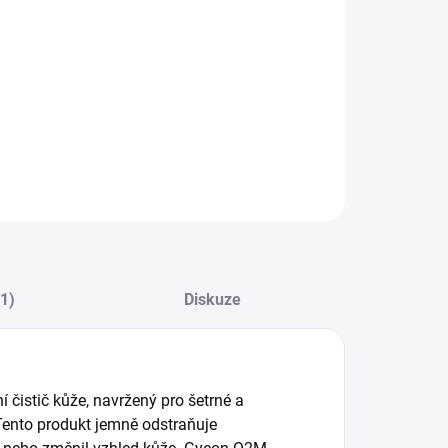
:
−
+
Přidat do košíku
n Q2M LeatherCleaner NATURAL (500 ml) – Čistič Kůže
ILNÍ INFORMACE
ZEPTAT SE
HLÍDAT
(1)
Diskuze
čistič kůže, navržený pro šetrné a
 Tento produkt jemně odstraňuje