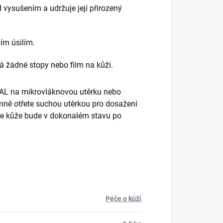
ed vysušením a udržuje její přirozený
ním úsilím.
á žádné stopy nebo film na kůži.
AL na mikrovláknovou utěrku nebo
jemně otřete suchou utěrkou pro dosažení
vaše kůže bude v dokonalém stavu po
Péče o kůži