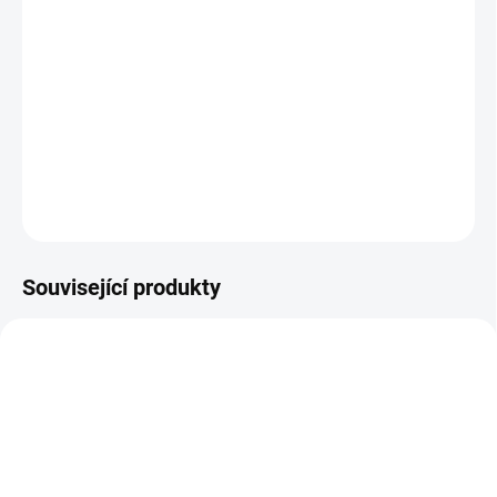
Auto Finesse Total Interior Cleaner, OneWax Lunatic Interior
Detailer Orange Fruits, detailingový štětec FRESSO No. 12 a
kvalitní mikrovláknovou utěrku The Collection. Ideální řešení pro
rychlou a efektivní péči o interiér automobilu s profesionálním
výsledkem.
DETAILNÍ INFORMACE
ZEPTAT SE
HLÍDAT
Související produkty