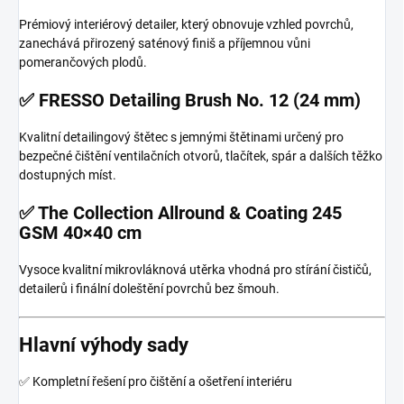
Prémiový interiérový detailer, který obnovuje vzhled povrchů,
zanechává přirozený saténový finiš a příjemnou vůni
pomerančových plodů.
✅ FRESSO Detailing Brush No. 12 (24 mm)
Kvalitní detailingový štětec s jemnými štětinami určený pro
bezpečné čištění ventilačních otvorů, tlačítek, spár a dalších těžko
dostupných míst.
✅ The Collection Allround & Coating 245
GSM 40×40 cm
Vysoce kvalitní mikrovláknová utěrka vhodná pro stírání čističů,
detailerů i finální doleštění povrchů bez šmouh.
Hlavní výhody sady
✅ Kompletní řešení pro čištění a ošetření interiéru