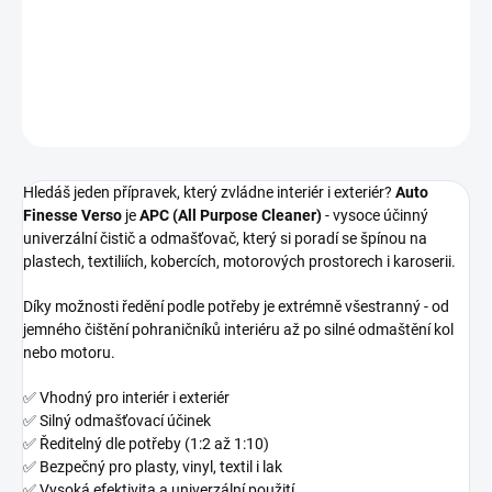
exteriér i interiér
DETAILNÍ INFORMACE
ZEPTAT SE
HLÍDAT
Hledáš jeden přípravek, který zvládne interiér i exteriér?
Auto
Finesse Verso
je
APC (All Purpose Cleaner)
- vysoce účinný
univerzální čistič a odmašťovač, který si poradí se špínou na
plastech, textiliích, kobercích, motorových prostorech i karoserii.
Díky možnosti ředění podle potřeby je extrémně všestranný - od
jemného čištění pohraničníků interiéru až po silné odmaštění kol
nebo motoru.
✅ Vhodný pro interiér i exteriér
✅ Silný odmašťovací účinek
✅ Ředitelný dle potřeby (1:2 až 1:10)
✅ Bezpečný pro plasty, vinyl, textil i lak
✅ Vysoká efektivita a univerzální použití