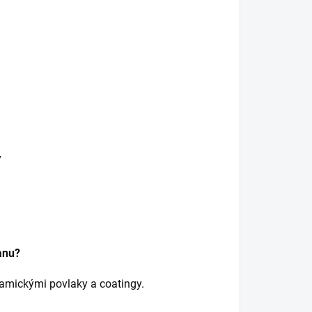
y
anu?
ramickými povlaky a coatingy.