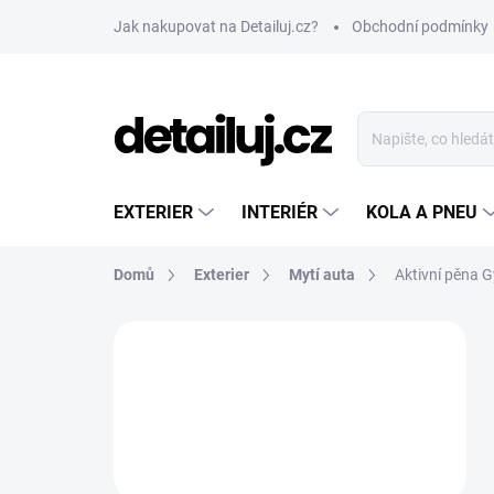
Přejít
Jak nakupovat na Detailuj.cz?
Obchodní podmínky
na
obsah
EXTERIER
INTERIÉR
KOLA A PNEU
Domů
Exterier
Mytí auta
Aktivní pěna 
P
o
s
t
r
a
n