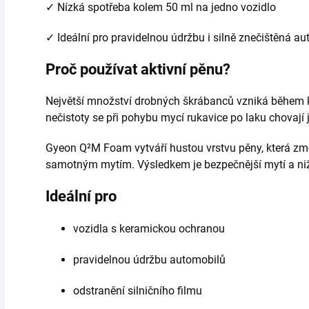
✓ Nízká spotřeba kolem 50 ml na jedno vozidlo
✓ Ideální pro pravidelnou údržbu i silně znečištěná au
Proč používat aktivní pěnu?
Největší množství drobných škrábanců vzniká během ko
nečistoty se při pohybu mycí rukavice po laku chovají 
Gyeon Q²M Foam vytváří hustou vrstvu pěny, která změ
samotným mytím. Výsledkem je bezpečnější mytí a nižš
Ideální pro
vozidla s keramickou ochranou
pravidelnou údržbu automobilů
odstranění silničního filmu