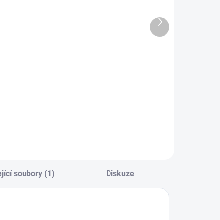
SKLADEM U
SKLADEM
DODAVATELE
(5 KS)
Další
Kwazar VENUS
Good Stuff
produkt
Super Foamer
Pure Shampoo
V-2 ALKALINE
(500 ml) –
 Extra
šetrný
849 Kč
189 Kč
foaming
autošampon
01,65 Kč bez DPH
156,20 Kč bez DPH
ndings ruční
lakový
Do košíku
Do košíku
pěnovač
dolný vůči
lkalickým
látkám 2000
ml
jící soubory (1)
Diskuze