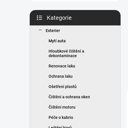
n
í
p
Kategorie
a
Přeskočit
n
kategorie
Exterier
e
l
Mytí auta
Hloubkové čištění a
dekontaminace
Renovace laku
Ochrana laku
Ošetření plastů
Čištění a ochrana oken
Čištění motoru
Péče o kabrio
Leštění kovů