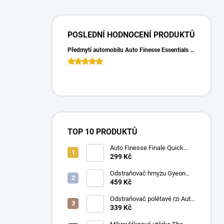
POSLEDNÍ HODNOCENÍ PRODUKTŮ
Předmytí automobilu Auto Finesse Essentials Pre-Wash (500 ml)
TOP 10 PRODUKTŮ
Auto Finesse Finale Quick
Detailer (500 ml)
299 Kč
Odstraňovač hmyzu Gyeon
Q2M Bug&Grime (1 L)
459 Kč
Odstraňovač polétavé rzi Auto
Finesse Iron Out
339 Kč
Contamination Remover (500