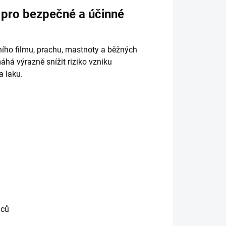
 pro bezpečné a účinné
ního filmu, prachu, mastnoty a běžných
há výrazně snížit riziko vzniku
a laku.
nců