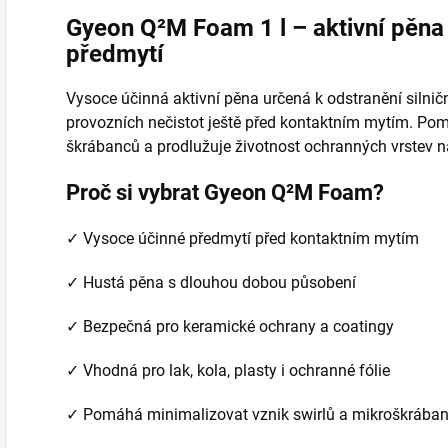
Gyeon Q²M Foam 1 l – aktivní pěna
předmytí
Vysoce účinná aktivní pěna určená k odstranění silnič
provozních nečistot ještě před kontaktním mytím. Pomá
škrábanců a prodlužuje životnost ochranných vrstev n
Proč si vybrat Gyeon Q²M Foam?
✓ Vysoce účinné předmytí před kontaktním mytím
✓ Hustá pěna s dlouhou dobou působení
✓ Bezpečná pro keramické ochrany a coatingy
✓ Vhodná pro lak, kola, plasty i ochranné fólie
✓ Pomáhá minimalizovat vznik swirlů a mikroškrába