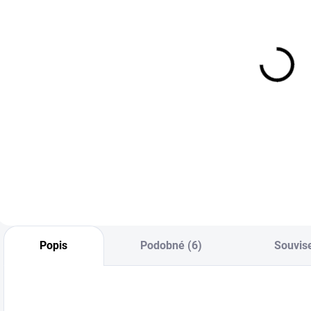
MOMENTÁLNĚ
SKLADEM
NEDOSTUPNÉ
(>5 KS)
Oboustranný
Autošampon
sušící ručník
Auto Finesse
The Collection
Lather pH
Aqua Big
Neutral Car
+
499 Kč
399 Kč
Shampoo (500
412,40 Kč bez DPH
329,75 Kč bez DPH
7
ml)
e
t
Do košíku
Do košíku
o
a
Popis
Podobné (6)
Souvise