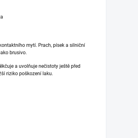
ta
ntaktního mytí. Prach, písek a silniční
jako brusivo.
kčuje a uvolňuje nečistoty ještě před
í riziko poškození laku.