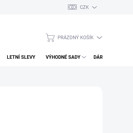
CZK
PRÁZDNÝ KOŠÍK
NÁKUPNÍ
KOŠÍK
LETNÍ SLEVY
VÝHODNÉ SADY
DÁRKOVÝ POUKA
EON
84 Kč
,36 Kč bez DPH
ná