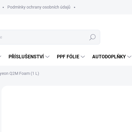
Podmínky ochrany osobních údajů
Hledat
PŘÍSLUŠENSTVÍ
PPF FÓLIE
AUTODOPLŇKY
Gyeon Q2M Foam (1 L)
Neohodnoceno
Podrobnosti hodnocení
ZNAČKA:
GY
3
317
Měr