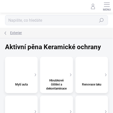
Přejít
na
obsah
Hledat
Exterier
Aktivní pěna Keramické ochrany
Hloubkové
Mytí auta
čištění a
Renovace laku
dekontaminace