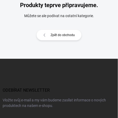
Produkty teprve připravujeme.
Můžete se ale podívat na ostatní kategorie.
Zpět do obchodu
Z
á
p
a
t
í
ODEBÍRAT NEWSLETTER
Vložte svůj e-mail a my vám budeme zasílat informace o nových
produktech na našem e-shopu.