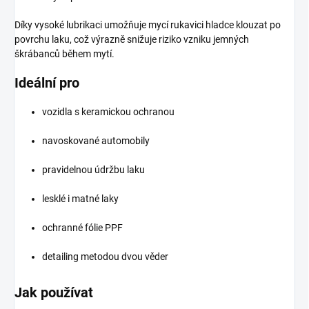
Díky vysoké lubrikaci umožňuje mycí rukavici hladce klouzat po
povrchu laku, což výrazně snižuje riziko vzniku jemných
škrábanců během mytí.
Ideální pro
vozidla s keramickou ochranou
navoskované automobily
pravidelnou údržbu laku
lesklé i matné laky
ochranné fólie PPF
detailing metodou dvou věder
Jak používat