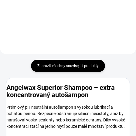
668,60 Kč bez DPH
164,46 Kč bez DPH
Do košíku
Do košíku
Zobrazit všechny související produkty
Angelwax Superior Shampoo – extra
koncentrovaný autošampon
Prémiový pH neutrální autošampon s vysokou lubrikací a
bohatou pěnou. Bezpečně odstraňuje silniční nečistoty, aniž by
narušoval vosky, sealanty nebo keramické ochrany. Díky vysoké
koncentraci stačí na jedno mytí pouze malé množství produktu.