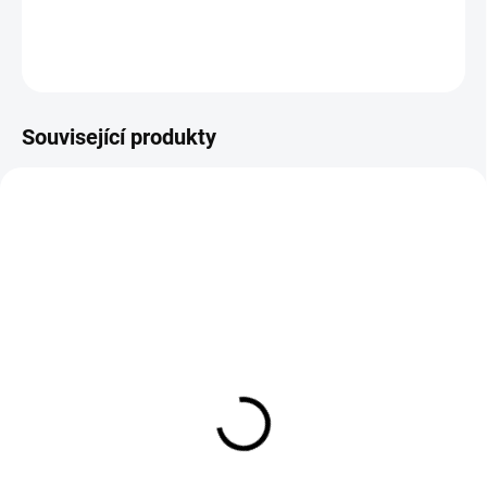
DETAILNÍ INFORMACE
ZEPTAT SE
HLÍDAT
Související produkty
VÝPRODEJ
SKLADEM
SKLADEM
(2 KS)
(>5 KS)
Detailingový kbelík Auto
Mikrovláknová mycí
Finesse Black Detailing
rukavice FRESSO Cody
Bucket (20 L)
Wash Mitt (19x28 cm)
809 Kč
199 Kč