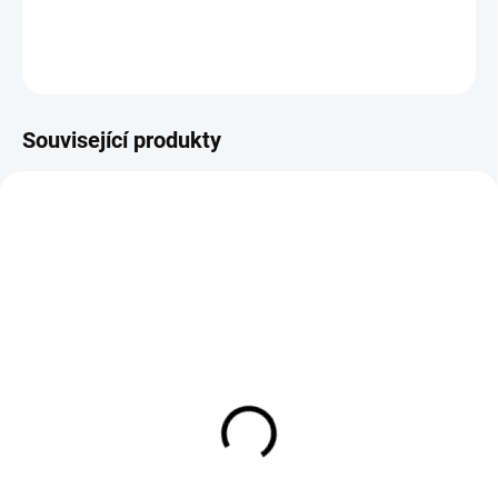
DETAILNÍ INFORMACE
ZEPTAT SE
HLÍDAT
Související produkty
SKLADEM
MOMENTÁLNĚ NEDOSTUPNÉ
(2 KS)
Oboustranný sušící
Mycí rukavice Gyeon
ručník The Collection
Q2M Smoothie
Aqua Big
559 Kč
499 Kč
461,98 Kč bez DPH