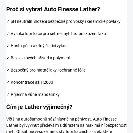
Proč si vybrat Auto Finesse Lather?
✓ pH neutrální složení bezpečné pro vosky i keramické povlaky
✓ Vysoká lubrikace pro šetrné mytí bez poškození laku
✓ Hustá pěna a silný čisticí výkon
✓ Bez leskových přísad a polymerů
✓ Bezpečný pro matné laky i ochranné fólie
✓ Koncentrace až 1:2000
✓ Příjemná vůně mandarinky
Čím je Lather výjimečný?
Většina autošamponů sází hlavně na pěnivost. Auto Finesse
Lather byl vyvinut především s důrazem na maximální bezpečnost
mytí. Obsahuje vysoké množství lubrikačních složek, které