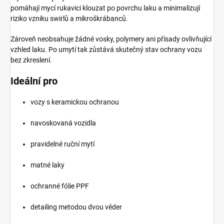
pomáhají mycí rukavici klouzat po povrchu laku a minimalizují
riziko vzniku swirlů a mikroškrábanců.
Zároveň neobsahuje žádné vosky, polymery ani přísady ovlivňující
vzhled laku. Po umytí tak zůstává skutečný stav ochrany vozu
bez zkreslení.
Ideální pro
vozy s keramickou ochranou
navoskovaná vozidla
pravidelné ruční mytí
matné laky
ochranné fólie PPF
detailing metodou dvou věder