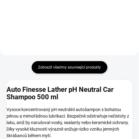
412,40 Kč bez DPH
Do košíku
Do košíku
Zobrazit všechny související produkty
Auto Finesse Lather pH Neutral Car
Shampoo 500 ml
Vysoce koncentrovaný pH neutrální autošampon s bohatou
pěnou a mimořádnou lubrikací. Bezpečně odstraňuje nečistoty z
laku, aniž by narušoval vosky, sealanty nebo keramické ochrany.
Díky vysoké kluznosti výrazně snižuje riziko vzniku jemných
škrábanců během mytí.