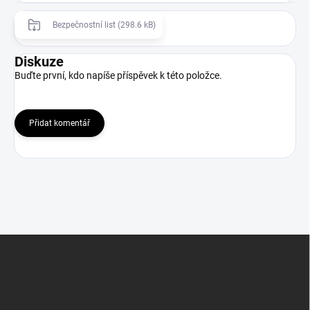
Bezpečnostní list (298.6 kB)
Diskuze
Buďte první, kdo napíše příspěvek k této položce.
Přidat komentář
Z
á
p
a
t