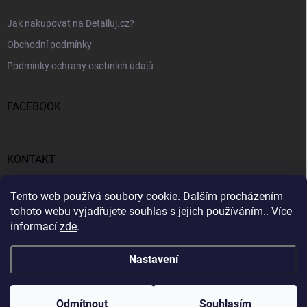
Jak nakupovat na Detailuj.cz?
Obchodní podmínky
Podmínky ochrany osobních údajů
FACEBOOK
KONTAKT
gunar
@
detailuj.cz
Tento web používá soubory cookie. Dalším procházením
tohoto webu vyjadřujete souhlas s jejich používáním.. Více
770192683
informací
zde
.
Nastavení
Copyright 2026
Detailuj.cz
. Všechna práva vyhrazena.
Odmítnout
Souhlasím