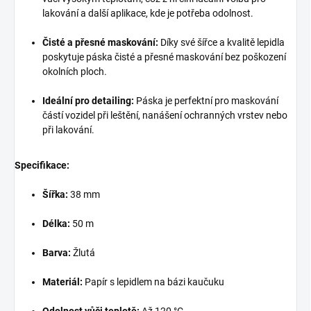
lakování a další aplikace, kde je potřeba odolnost.
Čisté a přesné maskování:
Díky své šířce a kvalitě lepidla
poskytuje páska čisté a přesné maskování bez poškození
okolních ploch.
Ideální pro detailing:
Páska je perfektní pro maskování
částí vozidel při leštění, nanášení ochranných vrstev nebo
při lakování.
Specifikace:
Šířka:
38 mm
Délka:
50 m
Barva:
Žlutá
Materiál:
Papír s lepidlem na bázi kaučuku