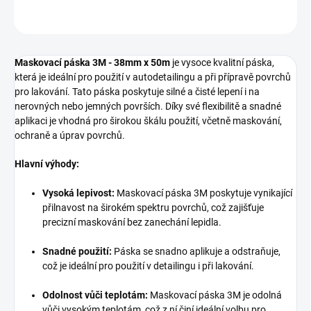
ZEPTAT SE
HLÍDAT
Maskovací páska 3M - 38mm x 50m
je vysoce kvalitní páska,
která je ideální pro použití v autodetailingu a při přípravě povrchů
pro lakování. Tato páska poskytuje silné a čisté lepení i na
nerovných nebo jemných površích. Díky své flexibilitě a snadné
aplikaci je vhodná pro širokou škálu použití, včetně maskování,
ochraně a úprav povrchů.
Hlavní výhody:
Vysoká lepivost:
Maskovací páska 3M poskytuje vynikající
přilnavost na širokém spektru povrchů, což zajišťuje
precizní maskování bez zanechání lepidla.
Snadné použití:
Páska se snadno aplikuje a odstraňuje,
což je ideální pro použití v detailingu i při lakování.
Odolnost vůči teplotám:
Maskovací páska 3M je odolná
vůči vysokým teplotám, což z ní činí ideální volbu pro