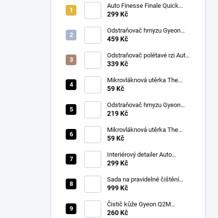
Auto Finesse Finale Quick
Detailer (500 ml)
299 Kč
Odstraňovač hmyzu Gyeon
Q2M Bug&Grime (1 L)
459 Kč
Odstraňovač polétavé rzi Auto
Finesse Iron Out
339 Kč
Contamination Remover (500
ml)
Mikrovláknová utěrka The
Collection Allround & Coating
59 Kč
245 GSM 40x40 cm (Royal
Blue)
Odstraňovač hmyzu Gyeon
Q2M Bug&Grime (500 ml)
219 Kč
Mikrovláknová utěrka The
Collection Allround & Coating
59 Kč
245 GSM 40x40 cm (Lila)
Interiérový detailer Auto
Finesse Spritz Interior Detail
299 Kč
Spray (500 ml)
Sada na pravidelné čištění
kůže v automobilu od Auto
999 Kč
Finesse
Čistič kůže Gyeon Q2M
LeatherCleaner NATURAL
260 Kč