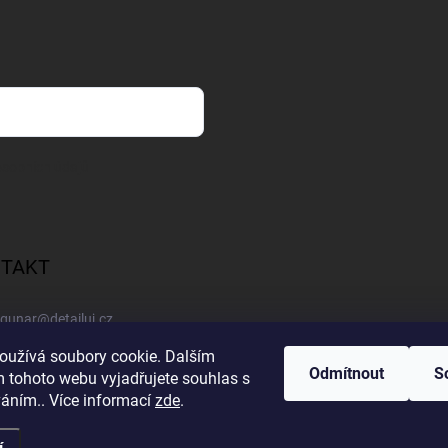
sobních údajů
TAKT
gunar
@
detailuj.cz
oužívá soubory cookie. Dalším
770192683
Odmítnout
S
 tohoto webu vyjadřujete souhlas s
váním.. Více informací
zde
.