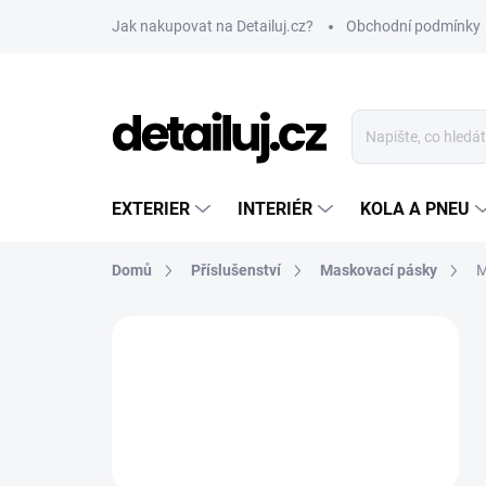
Přejít
Jak nakupovat na Detailuj.cz?
Obchodní podmínky
na
obsah
EXTERIER
INTERIÉR
KOLA A PNEU
Domů
Příslušenství
Maskovací pásky
M
P
o
s
t
r
a
n