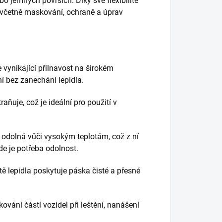
bo jemných površích. Díky své flexibilitě
, včetně maskování, ochraně a úprav
ynikající přilnavost na širokém
í bez zanechání lepidla.
ňuje, což je ideální pro použití v
odolná vůči vysokým teplotám, což z ní
kde je potřeba odolnost.
itě lepidla poskytuje páska čisté a přesné
ování částí vozidel při leštění, nanášení