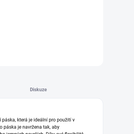
:
−
+
Přidat do košíku
ovací páska 3M - 19mm x 50m
ILNÍ INFORMACE
ZEPTAT SE
HLÍDAT
Diskuze
 páska, která je ideální pro použití v
to páska je navržena tak, aby