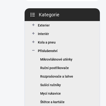
n
í
p
Kategorie
a
Přeskočit
n
kategorie
Exterier
e
l
Interiér
Kola a pneu
Příslušenství
Mikrovláknové utěrky
Ruční postřikovače
Rozprašovače a lahve
Sušící ručníky
Mycí rukavice
Štětce a kartáče