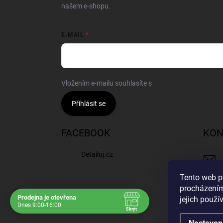
našem e-shopu.
E-MAIL
Vložením e-mailu souhlasíte s
podmínkami ochrany o
Přihlásit se
FACEBOOK
KON
Detailuj.cz
Tento web p
procházením
Prodejna je otevřena
jejich použí
Navštivte nás osobně
Dnes 9:00-16:00
Skrýt
Čas