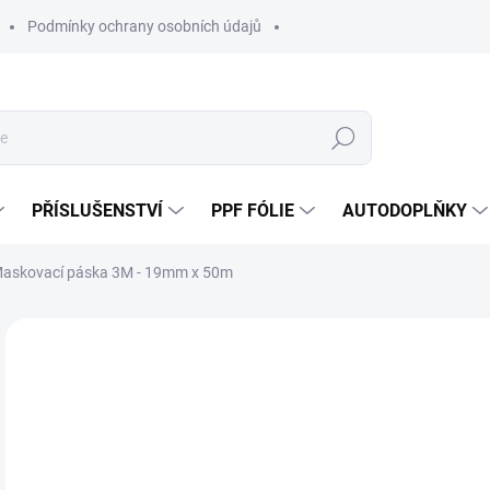
Podmínky ochrany osobních údajů
Hledat
PŘÍSLUŠENSTVÍ
PPF FÓLIE
AUTODOPLŇKY
askovací páska 3M - 19mm x 50m
Neohodnoceno
Podrobnosti hodnocení
ZNAČKA:
3M
1
112
Měr