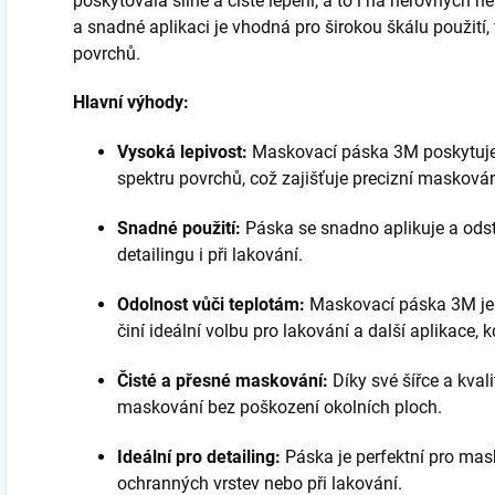
poskytovala silné a čisté lepení, a to i na nerovných ne
a snadné aplikaci je vhodná pro širokou škálu použití
povrchů.
Hlavní výhody:
Vysoká lepivost:
Maskovací páska 3M poskytuje v
spektru povrchů, což zajišťuje precizní maskován
Snadné použití:
Páska se snadno aplikuje a odstra
detailingu i při lakování.
Odolnost vůči teplotám:
Maskovací páska 3M je 
činí ideální volbu pro lakování a další aplikace, 
Čisté a přesné maskování:
Díky své šířce a kval
maskování bez poškození okolních ploch.
Ideální pro detailing:
Páska je perfektní pro mask
ochranných vrstev nebo při lakování.