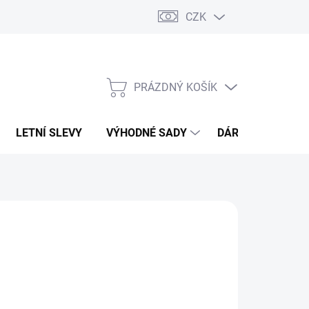
CZK
PRÁZDNÝ KOŠÍK
NÁKUPNÍ
KOŠÍK
LETNÍ SLEVY
VÝHODNÉ SADY
DÁRKOVÝ POUKA
36 Kč
,40 Kč bez DPH
ná