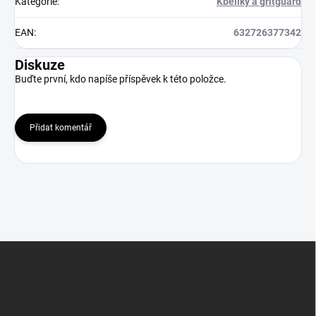
Kategorie
:
Kbelíky a gritguard
EAN
:
632726377342
Diskuze
Buďte první, kdo napíše příspěvek k této položce.
Přidat komentář
Z
á
p
a
t