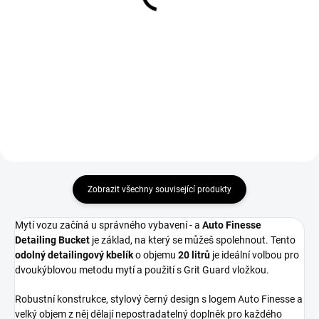
ml
299 Kč
519 Kč
247,11 Kč bez DPH
428,93 Kč bez DPH
Do košíku
Do košíku
Zobrazit všechny související produkty
Mytí vozu začíná u správného vybavení - a
Auto Finesse
Detailing Bucket
je základ, na který se můžeš spolehnout. Tento
odolný detailingový kbelík
o objemu
20 litrů
je ideální volbou pro
dvoukýblovou metodu mytí a použití s Grit Guard vložkou.
Robustní konstrukce, stylový černý design s logem Auto Finesse a
velký objem z něj dělají nepostradatelný doplněk pro každého