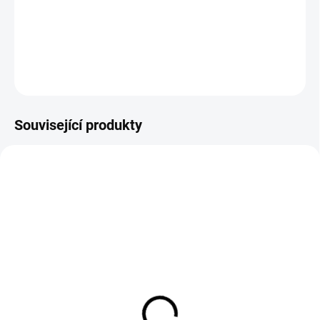
na mytí auta
DETAILNÍ INFORMACE
ZEPTAT SE
HLÍDAT
Související produkty
SKLADEM
SKLADEM
(>5 KS)
(1 KS)
OneWax Just Clean Car
Autošampon s křemíkem
Shampoo (500 ml)
Gyeon Q²M Bathe+ 500