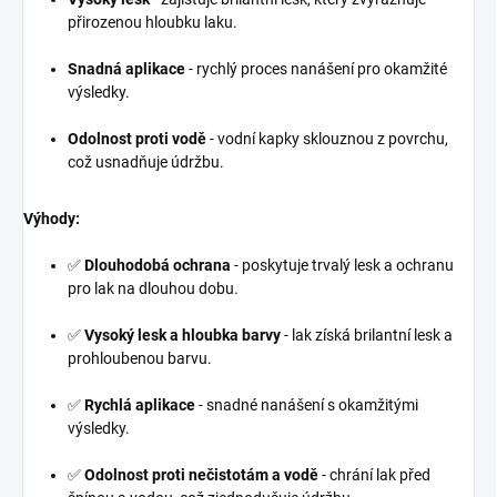
přirozenou hloubku laku.
Snadná aplikace
- rychlý proces nanášení pro okamžité
výsledky.
Odolnost proti vodě
- vodní kapky sklouznou z povrchu,
což usnadňuje údržbu.
Výhody:
✅
Dlouhodobá ochrana
- poskytuje trvalý lesk a ochranu
pro lak na dlouhou dobu.
✅
Vysoký lesk a hloubka barvy
- lak získá brilantní lesk a
prohloubenou barvu.
✅
Rychlá aplikace
- snadné nanášení s okamžitými
výsledky.
✅
Odolnost proti nečistotám a vodě
- chrání lak před