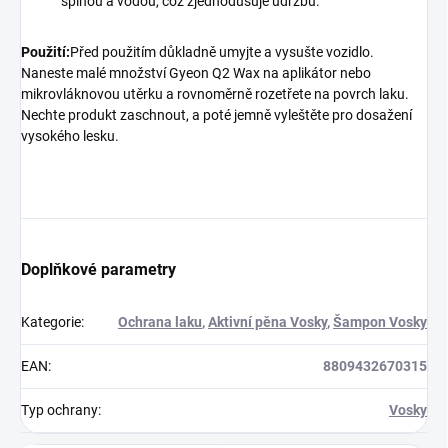
špínou a vodou, což zjednodušuje údržbu.
Použití:
Před použitím důkladně umyjte a vysušte vozidlo.
Naneste malé množství Gyeon Q2 Wax na aplikátor nebo
mikrovláknovou utěrku a rovnoměrně rozetřete na povrch laku.
Nechte produkt zaschnout, a poté jemně vyleštěte pro dosažení
vysokého lesku.
Doplňkové parametry
Kategorie
:
Ochrana laku
,
Aktivní pěna Vosky
,
Šampon Vosky
EAN
:
8809432670315
Typ ochrany
:
Vosky