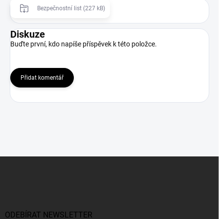
Bezpečnostní list (227 kB)
Diskuze
Buďte první, kdo napíše příspěvek k této položce.
Přidat komentář
Z
á
p
a
t
í
ODEBÍRAT NEWSLETTER