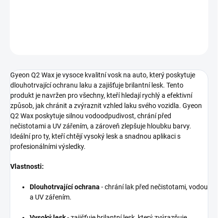
DETAILNÍ INFORMACE
ZEPTAT SE
HLÍDAT
Gyeon Q2 Wax je vysoce kvalitní vosk na auto, který poskytuje
dlouhotrvající ochranu laku a zajišťuje brilantní lesk. Tento
produkt je navržen pro všechny, kteří hledají rychlý a efektivní
způsob, jak chránit a zvýraznit vzhled laku svého vozidla. Gyeon
Q2 Wax poskytuje silnou vodoodpudivost, chrání před
nečistotami a UV zářením, a zároveň zlepšuje hloubku barvy.
Ideální pro ty, kteří chtějí vysoký lesk a snadnou aplikaci s
profesionálními výsledky.
Vlastnosti:
Dlouhotrvající ochrana
- chrání lak před nečistotami, vodou
a UV zářením.
Vysoký lesk
- zajišťuje brilantní lesk, který zvýrazňuje