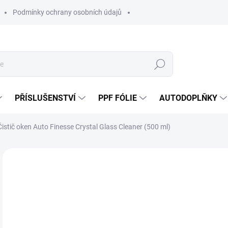
Podmínky ochrany osobních údajů
Hledat
PŘÍSLUŠENSTVÍ
PPF FÓLIE
AUTODOPLŇKY
Čistič oken Auto Finesse Crystal Glass Cleaner (500 ml)
Neohodnoceno
Podrobnosti hodnocení
ZNAČKA:
AUT
4
348
Měr