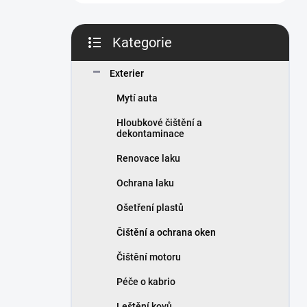
n
í
p
Kategorie
a
Přeskočit
n
kategorie
Exterier
e
l
Mytí auta
Hloubkové čištění a
dekontaminace
Renovace laku
Ochrana laku
Ošetření plastů
Čištění a ochrana oken
Čištění motoru
Péče o kabrio
Leštění kovů