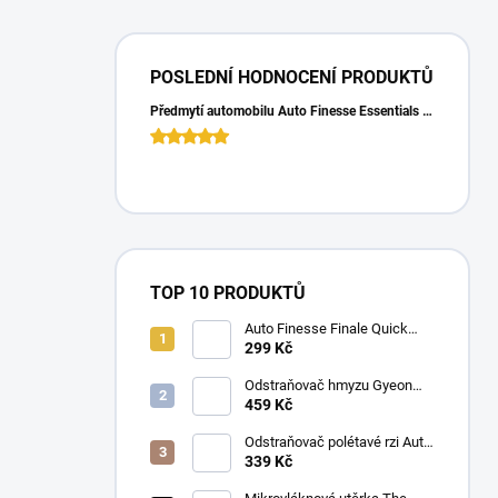
POSLEDNÍ HODNOCENÍ PRODUKTŮ
Předmytí automobilu Auto Finesse Essentials Pre-Wash (500 ml)
TOP 10 PRODUKTŮ
Auto Finesse Finale Quick
Detailer (500 ml)
299 Kč
Odstraňovač hmyzu Gyeon
Q2M Bug&Grime (1 L)
459 Kč
Odstraňovač polétavé rzi Auto
Finesse Iron Out
339 Kč
Contamination Remover (500