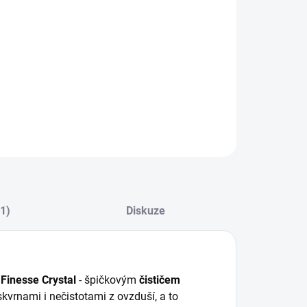
:
−
+
Přidat do košíku
 Finesse Crystal Glass Cleaner (500 ml) – Profesionální
ič oken bez šmouh
ILNÍ INFORMACE
ZEPTAT SE
HLÍDAT
(1)
Diskuze
Finesse Crystal
- špičkovým
čističem
 skvrnami i nečistotami z ovzduší, a to