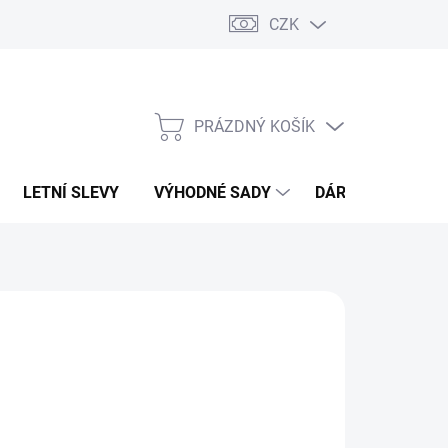
CZK
PRÁZDNÝ KOŠÍK
NÁKUPNÍ
KOŠÍK
LETNÍ SLEVY
VÝHODNÉ SADY
DÁRKOVÝ POUKA
O FINESSE
22 Kč
,76 Kč bez DPH
ná