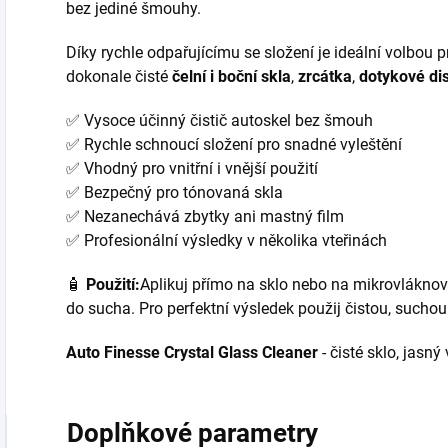
bez jediné šmouhy.
Díky rychle odpařujícímu se složení je ideální volbou pro
dokonale čisté
čelní i boční skla
,
zrcátka
,
dotykové dis
✅ Vysoce účinný čistič autoskel bez šmouh
✅ Rychle schnoucí složení pro snadné vyleštění
✅ Vhodný pro vnitřní i vnější použití
✅ Bezpečný pro tónovaná skla
✅ Nezanechává zbytky ani mastný film
✅ Profesionální výsledky v několika vteřinách
🧴
Použití:
Aplikuj přímo na sklo nebo na mikrovláknov
do sucha. Pro perfektní výsledek použij čistou, suchou
Auto Finesse Crystal Glass Cleaner
- čisté sklo, jasn
Doplňkové parametry