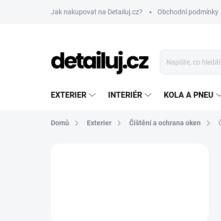
Přejít
Jak nakupovat na Detailuj.cz?
Obchodní podmínky
na
obsah
EXTERIER
INTERIÉR
KOLA A PNEU
Domů
Exterier
Čištění a ochrana oken
P
o
s
t
r
a
n