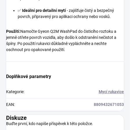
✅
Ideální pro detailní mytí
- zajišťuje čistý a bezpečný
povrch, připravený pro aplikaci ochrany nebo vosků.
Použití:
Namočte Gyeon Q2M WashPad do čisticího roztoku a
jemně otřete povrch vozidla, aby došlo k odstranění nečistot a
špíny. Po použití rukavici důkladně vypláchněte a nechte
oschnout pro opakované použití.
Doplňkové parametry
Kategorie
:
Mycí rukavice
EAN
:
8809432671053
Diskuze
Buďte první, kdo napíše příspěvek k této položce.