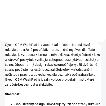
156,20 Kč bez DPH
Do košíku
Gyeon Q2M WashPad je vysoce kvalitní oboustranná mycí
rukavice, navržená pro efektivní a bezpečné mytí vozidla. Tato
rukavice je vyrobena z jemného mikrovlákna, které je šetrné k laku
a zároveň poskytuje vynikající schopnost zachytávat nečistoty a
špínu. Oboustranný design rukavice umožňuje využít dvě různé
strany pro čištění a leštění, což zajišťuje efektivní odstranění
nečistot a prachu z povrchu vozidla bez rizika poškrábání laku.
Gyeon Q2M WashPad je ideální volbou pro detailní mytí, které
zaručuje bezpečnost a efektivitu.
Vlastnosti:
Oboustranný design
- umožňuje využít obě strany rukavice