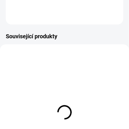
DETAILNÍ INFORMACE
ZEPTAT SE
HLÍDAT
Související produkty
SKLADEM
(5 KS)
Good Stuff Pure
Shampoo (500 ml) –
šetrný autošampon
189 Kč