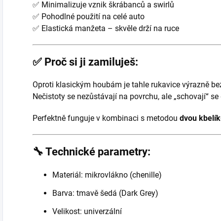
✅ Minimalizuje vznik škrábanců a swirlů
✅ Pohodlné použití na celé auto
✅ Elastická manžeta – skvěle drží na ruce
✅ Proč si ji zamiluješ:
Oproti klasickým houbám je tahle rukavice výrazně be
Nečistoty se nezůstávají na povrchu, ale „schovají“ s
Perfektně funguje v kombinaci s metodou
dvou kbelí
🔧 Technické parametry:
Materiál: mikrovlákno (chenille)
Barva: tmavě šedá (Dark Grey)
Velikost: univerzální