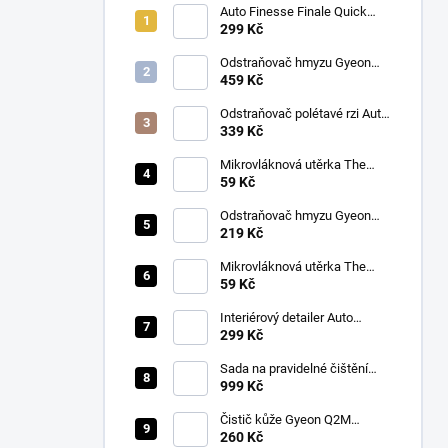
Auto Finesse Finale Quick
Detailer (500 ml)
299 Kč
Odstraňovač hmyzu Gyeon
Q2M Bug&Grime (1 L)
459 Kč
Odstraňovač polétavé rzi Auto
Finesse Iron Out
339 Kč
Contamination Remover (500
ml)
Mikrovláknová utěrka The
Collection Allround & Coating
59 Kč
245 GSM 40x40 cm (Royal
Blue)
Odstraňovač hmyzu Gyeon
Q2M Bug&Grime (500 ml)
219 Kč
Mikrovláknová utěrka The
Collection Allround & Coating
59 Kč
245 GSM 40x40 cm (Lila)
Interiérový detailer Auto
Finesse Spritz Interior Detail
299 Kč
Spray (500 ml)
Sada na pravidelné čištění
kůže v automobilu od Auto
999 Kč
Finesse
Čistič kůže Gyeon Q2M
LeatherCleaner NATURAL
260 Kč