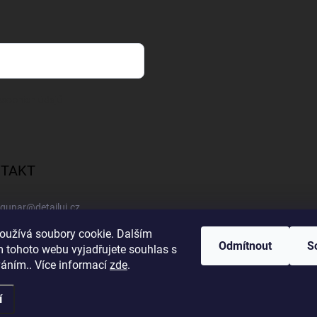
sobních údajů
TAKT
gunar
@
detailuj.cz
oužívá soubory cookie. Dalším
770192683
Odmítnout
S
 tohoto webu vyjadřujete souhlas s
váním.. Více informací
zde
.
í