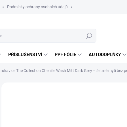
Podmínky ochrany osobních údajů
Hledat
PŘÍSLUŠENSTVÍ
PPF FÓLIE
AUTODOPLŇKY
 rukavice The Collection Chenille Wash Mitt Dark Grey – šetrné mytí bez 
Neohodnoceno
Podrobnosti hodnocení
ZNAČKA:
THE
1
164
Měr