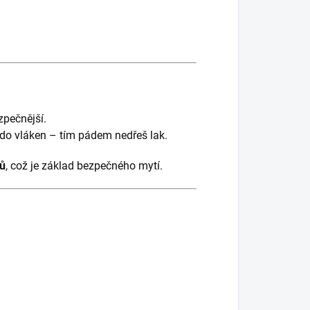
zpečnější.
e do vláken – tím pádem nedřeš lak.
ků
, což je základ bezpečného mytí.