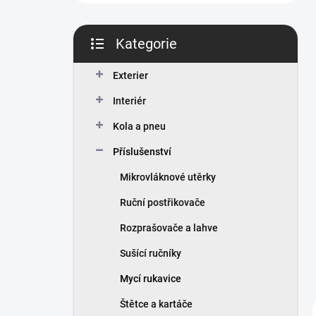
n
í
p
Kategorie
a
Přeskočit
n
kategorie
Exterier
e
l
Interiér
Kola a pneu
Příslušenství
Mikrovláknové utěrky
Ruční postřikovače
Rozprašovače a lahve
Sušící ručníky
Mycí rukavice
Štětce a kartáče