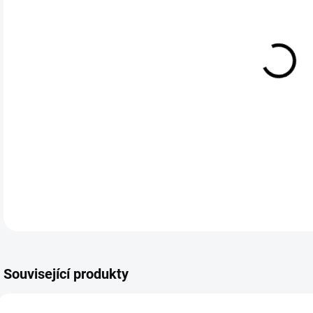
cena
Prém
jemn
rizi
DETA
Související produkty