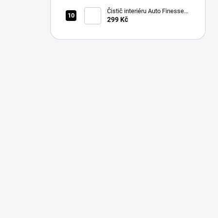
(500 ml)
Čistič interiéru Auto Finesse
Total Interior Cleaner (500 ml)
299 Kč