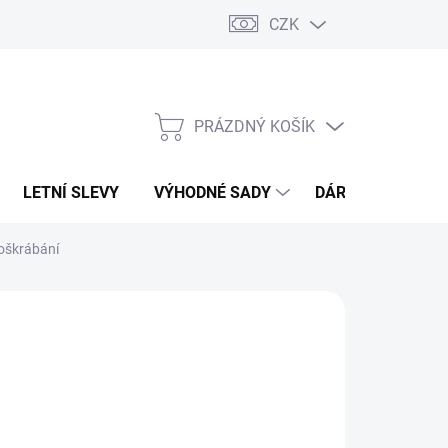
CZK
PRÁZDNÝ KOŠÍK
NÁKUPNÍ
KOŠÍK
LETNÍ SLEVY
VÝHODNÉ SADY
DÁRKOVÝ POUKA
poškrábání
 COLLECTION
99 Kč
,46 Kč bez DPH
ná