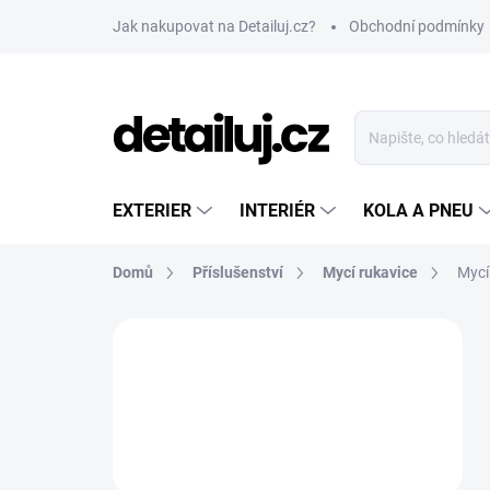
Přejít
Jak nakupovat na Detailuj.cz?
Obchodní podmínky
na
obsah
EXTERIER
INTERIÉR
KOLA A PNEU
Domů
Příslušenství
Mycí rukavice
Mycí
P
o
s
t
r
a
n