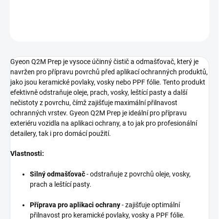
DETAILNÍ INFORMACE
ZEPTAT SE
HLÍDAT
Gyeon Q2M Prep je vysoce účinný čistič a odmašťovač, který je
navržen pro přípravu povrchů před aplikací ochranných produktů,
jako jsou keramické povlaky, vosky nebo PPF fólie. Tento produkt
efektivně odstraňuje oleje, prach, vosky, leštící pasty a další
nečistoty z povrchu, čímž zajišťuje maximální přilnavost
ochranných vrstev. Gyeon Q2M Prep je ideální pro přípravu
exteriéru vozidla na aplikaci ochrany, a to jak pro profesionální
detailery, tak i pro domácí použití.
Vlastnosti:
Silný odmašťovač
- odstraňuje z povrchů oleje, vosky,
prach a leštící pasty.
Příprava pro aplikaci ochrany
- zajišťuje optimální
přilnavost pro keramické povlaky, vosky a PPF fólie.