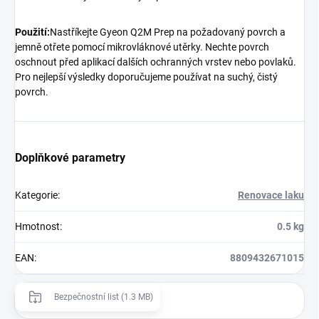
Použití:
Nastříkejte Gyeon Q2M Prep na požadovaný povrch a
jemně otřete pomocí mikrovláknové utěrky. Nechte povrch
oschnout před aplikací dalších ochranných vrstev nebo povlaků.
Pro nejlepší výsledky doporučujeme používat na suchý, čistý
povrch.
Doplňkové parametry
Kategorie
:
Renovace laku
Hmotnost
:
0.5 kg
EAN
:
8809432671015
Bezpečnostní list (1.3 MB)