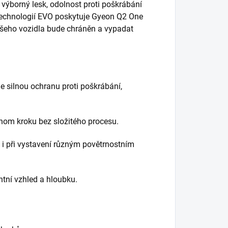
 výborný lesk, odolnost proti poškrábání
 technologií EVO poskytuje Gyeon Q2 One
ašeho vozidla bude chráněn a vypadat
e silnou ochranu proti poškrábání,
dnom kroku bez složitého procesu.
 i při vystavení různým povětrnostním
ntní vzhled a hloubku.