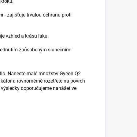
 kroků.
ám
- zajišťuje trvalou ochranu proti
je vzhled a krásu laku.
yblednutím způsobeným slunečními
idlo. Naneste malé množství Gyeon Q2
kátor a rovnoměrně rozetřete na povrch
ší výsledky doporučujeme nanášet ve