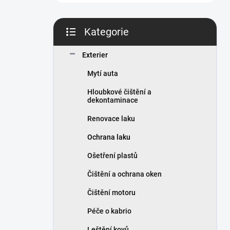
n
í
p
Kategorie
a
Přeskočit
n
kategorie
Exterier
e
l
Mytí auta
Hloubkové čištění a
dekontaminace
Renovace laku
Ochrana laku
Ošetření plastů
Čištění a ochrana oken
Čištění motoru
Péče o kabrio
Leštění kovů