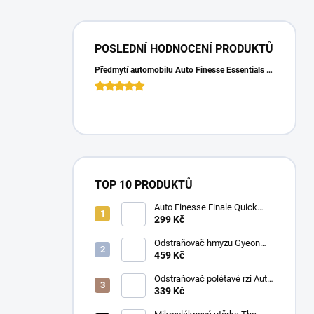
POSLEDNÍ HODNOCENÍ PRODUKTŮ
Předmytí automobilu Auto Finesse Essentials Pre-Wash (500 ml)
TOP 10 PRODUKTŮ
Auto Finesse Finale Quick
Detailer (500 ml)
299 Kč
Odstraňovač hmyzu Gyeon
Q2M Bug&Grime (1 L)
459 Kč
Odstraňovač polétavé rzi Auto
Finesse Iron Out
339 Kč
Contamination Remover (500