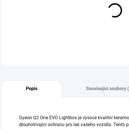
cena
Gyeo
Lak
DETA
Popis
Související soubory 
Gyeon Q2 One EVO Lightbox je vysoce kvalitní keramick
dlouhotrvající ochranu pro lak vašeho vozidla. Tento 