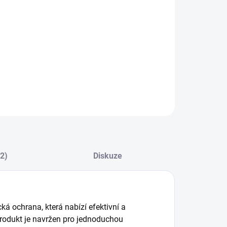
:
−
+
Přidat do košíku
n Q2 One EVO Lightbox (50 ml) – Keramická Ochrana
u
ILNÍ INFORMACE
ZEPTAT SE
HLÍDAT
(2)
Diskuze
á ochrana, která nabízí efektivní a
produkt je navržen pro jednoduchou