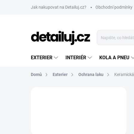
Přejít
Jak nakupovat na Detailuj.cz?
Obchodní podmínky
na
obsah
EXTERIER
INTERIÉR
KOLA A PNEU
Domů
Exterier
Ochrana laku
Keramická
P
o
s
t
r
a
n