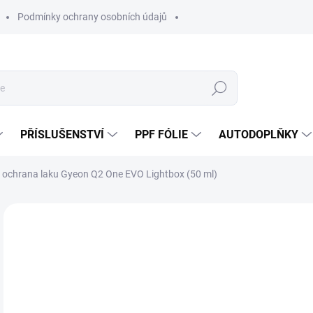
Podmínky ochrany osobních údajů
Hledat
PŘÍSLUŠENSTVÍ
PPF FÓLIE
AUTODOPLŇKY
 ochrana laku Gyeon Q2 One EVO Lightbox (50 ml)
Neohodnoceno
Podrobnosti hodnocení
ZNAČKA:
GY
1 
1 0
Měr