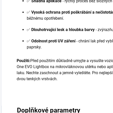
✅
Snadná aplikace
- rychlý proces bez složitých
✅
Vysoká ochrana proti poškrábání a nečistot
běžnému opotřebení.
✅
Dlouhotrvající lesk a hloubka barvy
- zvýrazňu
✅
Odolnost proti UV záření
- chrání lak před v
paprsky.
Použití:
Před použitím důkladně umyjte a vysušte voz
One EVO Lightbox na mikrovláknovou utěrku nebo apli
laku. Nechte zaschnout a jemně vyleštěte. Pro nejlep
dvou tenkých vrstvách.
Doplňkové parametry