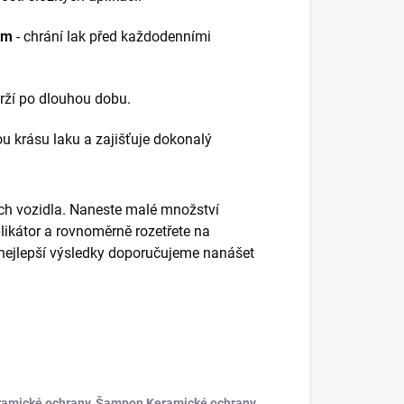
ám
- chrání lak před každodenními
drží po dlouhou dobu.
ou krásu laku a zajišťuje dokonalý
ch vozidla. Naneste malé množství
ikátor a rovnoměrně rozetřete na
 nejlepší výsledky doporučujeme nanášet
ramické ochrany
,
Šampon Keramické ochrany