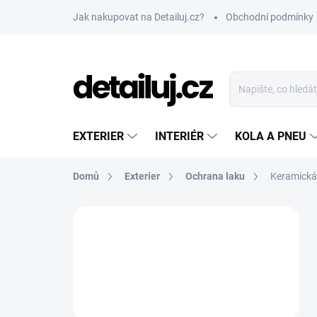
Přejít
Jak nakupovat na Detailuj.cz?
Obchodní podmínky
na
obsah
EXTERIER
INTERIÉR
KOLA A PNEU
Domů
Exterier
Ochrana laku
Keramická
P
o
s
t
r
a
n