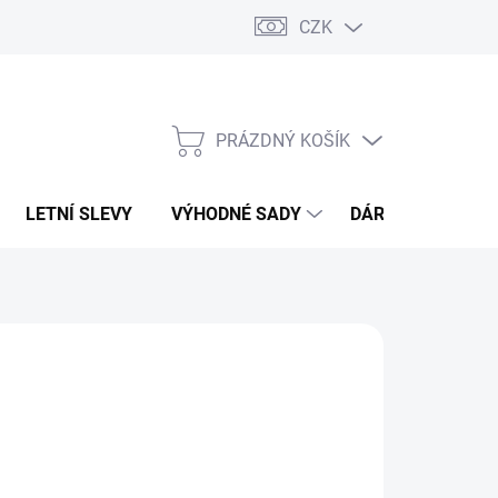
CZK
PRÁZDNÝ KOŠÍK
NÁKUPNÍ
KOŠÍK
LETNÍ SLEVY
VÝHODNÉ SADY
DÁRKOVÝ POUKA
EON
819 Kč
1 673 Kč
82,64 Kč bez DPH
ná