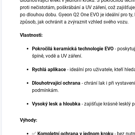
dlouhotrvající efekt v jednom kroku. S pokročilou tech
proti nečistotám, poškrábání a UV záření, což zajišťuje
po dlouhou dobu. Gyeon Q2 One EVO je ideální pro ty, kt
způsob, jak ochránit a zvýraznit vzhled svého vozu.
Vlastnosti:
Pokročilá keramická technologie EVO
- poskytu
špíně, vodě a UV záření.
Rychlá aplikace
- ideální pro uživatele, kteří hle
Dlouhotrvající ochrana
- chrání lak i při vystav
podmínkám.
Vysoký lesk a hloubka
- zajišťuje krásně lesklý 
Výhody:
✅
Kompletní ochrana v jednom kroku
- bez nutn