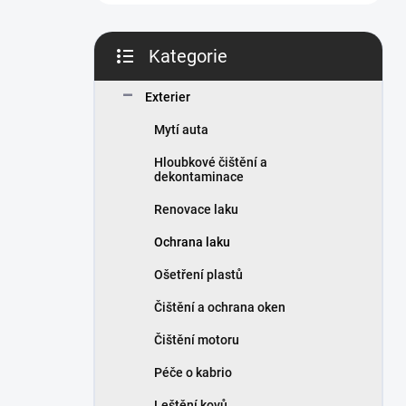
n
í
p
Kategorie
a
Přeskočit
n
kategorie
Exterier
e
l
Mytí auta
Hloubkové čištění a
dekontaminace
Renovace laku
Ochrana laku
Ošetření plastů
Čištění a ochrana oken
Čištění motoru
Péče o kabrio
Leštění kovů