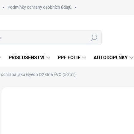
Podmínky ochrany osobních údajů
Hledat
PŘÍSLUŠENSTVÍ
PPF FÓLIE
AUTODOPLŇKY
 ochrana laku Gyeon Q2 One EVO (50 ml)
Neohodnoceno
Podrobnosti hodnocení
ZNAČKA:
GY
1 
1 3
Měr