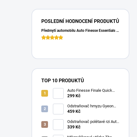
POSLEDNÍ HODNOCENÍ PRODUKTŮ
Předmytí automobilu Auto Finesse Essentials Pre-Wash (500 ml)
TOP 10 PRODUKTŮ
Auto Finesse Finale Quick
Detailer (500 ml)
299 Kč
Odstraňovač hmyzu Gyeon
Q2M Bug&Grime (1 L)
459 Kč
Odstraňovač polétavé rzi Auto
Finesse Iron Out
339 Kč
Contamination Remover (500