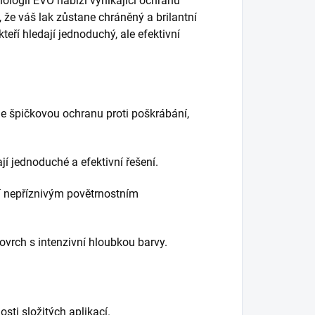
nologií EVO nabízí vynikající ochranu
, že váš lak zůstane chráněný a brilantní
eří hledají jednoduchý, ale efektivní
je špičkovou ochranu proti poškrábání,
dají jednoduché a efektivní řešení.
ení nepříznivým povětrnostním
povrch s intenzivní hloubkou barvy.
osti složitých aplikací.