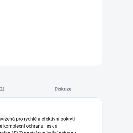
:
−
+
Přidat do košíku
n Q2 One EVO (50 ml) – Keramická Ochrana Laku
ILNÍ INFORMACE
ZEPTAT SE
HLÍDAT
(2)
Diskuze
žená pro rychlé a efektivní pokrytí
e komplexní ochranu, lesk a