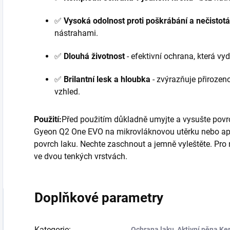
✅
Vysoká odolnost proti poškrábání a nečistot
nástrahami.
✅
Dlouhá životnost
- efektivní ochrana, která vy
✅
Brilantní lesk a hloubka
- zvýrazňuje přirozen
vzhled.
Použití:
Před použitím důkladně umyjte a vysušte povr
Gyeon Q2 One EVO na mikrovláknovou utěrku nebo apl
povrch laku. Nechte zaschnout a jemně vyleštěte. Pro
ve dvou tenkých vrstvách.
Doplňkové parametry
Kategorie
:
Ochrana laku
,
Aktivní pěna Ke