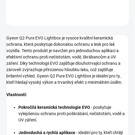
DETAILNÍ INFORMACE
ZEPTAT SE
HLÍDAT
Gyeon Q2 Pure EVO Lightbox je vysoce kvalitní keramická
ochrana, která poskytuje dokonalou ochranu a lesk pro lak
vozidla. Tento produkt je navržen pro jednoduchou aplikaci a
efektivní ochranu proti nečistotám, vodě, škrábancům a UV
záření. Díky technologii EVO zajišťuje dlouhotrvající ochranu a
zároveň zvýrazňuje přirozenou hloubku laku, což zajišťuje
brilantní vzhled. Gyeon Q2 Pure EVO Lightbox je ideální pro ty,
kteří hledají vysoký výkon a trvanlivý efekt s minimálním úsilím.
Vlastnosti:
Pokročilá keramická technologie EVO
- poskytuje
vylepšenou ochranu proti poškrábání, nečistotám, vodě a
UV záření.
Jednoduchá a rychlá aplikace
- ideální pro ty, kteří chtějí