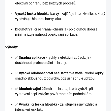
efektivní ochranu bez složitých procesů.
Vysoký lesk a hloubka barvy
- zajišťuje intenzivní lesk, který
vyzdvihuje hloubku barvy laku.
Dlouhotrvající ochrana
- chrání lak po dlouhou dobu a
minimalizuje nutnost opakování aplikace.
Výhody:
✅
Snadná aplikace
- rychlý a efektivní způsob, jak
dosáhnout profesionální ochrany.
✅
Vysoká odolnost proti nečistotám a vodě
- vodní kapky
snadno sklouznou z povrchu, což usnadňuje údržbu.
✅
Dlouhotrvající účinek
- ochrana, která vydrží i při
vystavení nepříznivým povětrnostním podmínkám.
✅
Vynikající lesk a hloubka
- zajišťuje krásný vzhled a
intenzivní lesk laku.