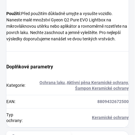
Použití:
Před použitím důkladně umyjte a vysušte vozidlo.
Naneste malé množství Gyeon Q2 Pure EVO Lightbox na
mikrovláknovou utěrku nebo aplikátor a rovnoměrně rozetřete na
povrch laku. Nechte zaschnout a jemně vyleštěte. Pro nejlepší
výsledky doporučujeme nanášet ve dvou tenkých vrstvách.
Doplňkové parametry
Ochrana laku
,
Aktivní pěna Keramické ochrany
,
Kategorie
:
Šampon Keramické ochrany
EAN
:
8809432672500
Typ
Keramické ochrany
ochrany
: