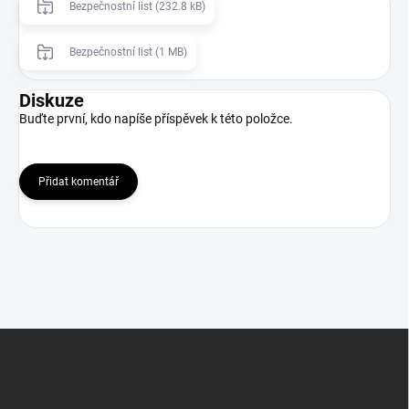
Bezpečnostní list (232.8 kB)
Bezpečnostní list (1 MB)
Diskuze
Buďte první, kdo napíše příspěvek k této položce.
Přidat komentář
Z
á
p
a