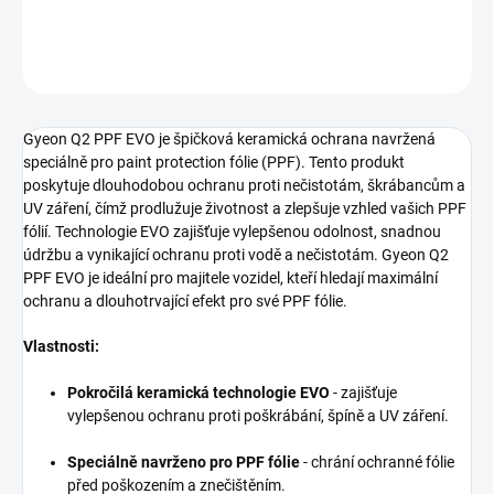
DETAILNÍ INFORMACE
ZEPTAT SE
HLÍDAT
Gyeon Q2 PPF EVO je špičková keramická ochrana navržená
speciálně pro paint protection fólie (PPF). Tento produkt
poskytuje dlouhodobou ochranu proti nečistotám, škrábancům a
UV záření, čímž prodlužuje životnost a zlepšuje vzhled vašich PPF
fólií. Technologie EVO zajišťuje vylepšenou odolnost, snadnou
údržbu a vynikající ochranu proti vodě a nečistotám. Gyeon Q2
PPF EVO je ideální pro majitele vozidel, kteří hledají maximální
ochranu a dlouhotrvající efekt pro své PPF fólie.
Vlastnosti:
Pokročilá keramická technologie EVO
- zajišťuje
vylepšenou ochranu proti poškrábání, špíně a UV záření.
Speciálně navrženo pro PPF fólie
- chrání ochranné fólie
před poškozením a znečištěním.