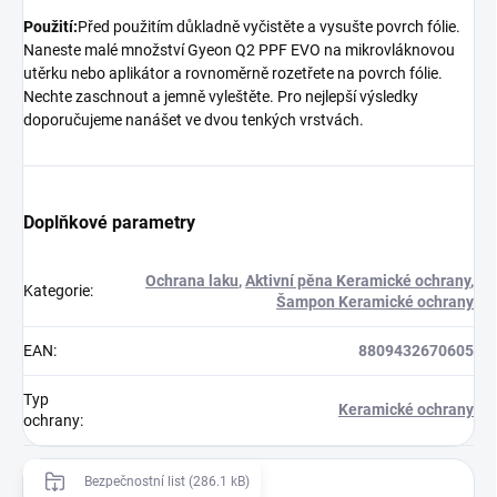
Použití:
Před použitím důkladně vyčistěte a vysušte povrch fólie.
Naneste malé množství Gyeon Q2 PPF EVO na mikrovláknovou
utěrku nebo aplikátor a rovnoměrně rozetřete na povrch fólie.
Nechte zaschnout a jemně vyleštěte. Pro nejlepší výsledky
doporučujeme nanášet ve dvou tenkých vrstvách.
Doplňkové parametry
Ochrana laku
,
Aktivní pěna Keramické ochrany
,
Kategorie
:
Šampon Keramické ochrany
EAN
:
8809432670605
Typ
Keramické ochrany
ochrany
:
Bezpečnostní list (286.1 kB)