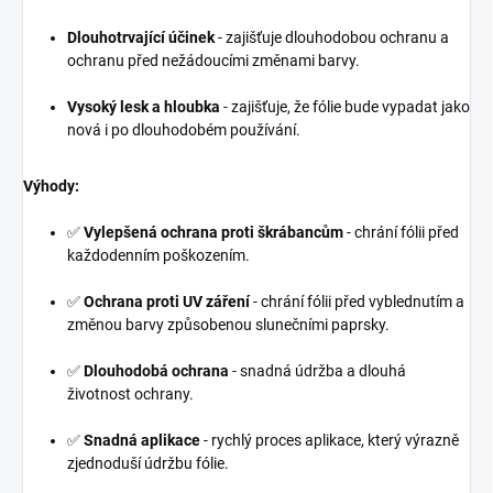
Dlouhotrvající účinek
- zajišťuje dlouhodobou ochranu a
ochranu před nežádoucími změnami barvy.
Vysoký lesk a hloubka
- zajišťuje, že fólie bude vypadat jako
nová i po dlouhodobém používání.
Výhody:
✅
Vylepšená ochrana proti škrábancům
- chrání fólii před
každodenním poškozením.
✅
Ochrana proti UV záření
- chrání fólii před vyblednutím a
změnou barvy způsobenou slunečními paprsky.
✅
Dlouhodobá ochrana
- snadná údržba a dlouhá
životnost ochrany.
✅
Snadná aplikace
- rychlý proces aplikace, který výrazně
zjednoduší údržbu fólie.