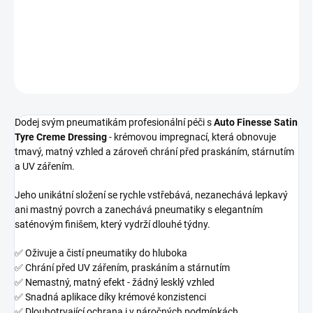
oživení pneumatik
DETAILNÍ INFORMACE
ZEPTAT SE
HLÍDAT
Dodej svým pneumatikám profesionální péči s
Auto Finesse Satin
Tyre Creme Dressing
- krémovou impregnací, která obnovuje
tmavý, matný vzhled a zároveň chrání před praskáním, stárnutím
a UV zářením.
Jeho unikátní složení se rychle vstřebává, nezanechává lepkavý
ani mastný povrch a zanechává pneumatiky s elegantním
saténovým finišem, který vydrží dlouhé týdny.
✅ Oživuje a čistí pneumatiky do hluboka
✅ Chrání před UV zářením, praskáním a stárnutím
✅ Nemastný, matný efekt - žádný lesklý vzhled
✅ Snadná aplikace díky krémové konzistenci
✅ Dlouhotrvající ochrana i v náročných podmínkách