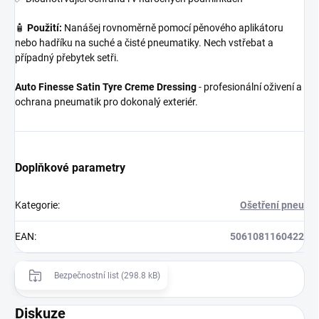
🧴
Použití:
Nanášej rovnoměrně pomocí pěnového aplikátoru
nebo hadříku na suché a čisté pneumatiky. Nech vstřebat a
případný přebytek setři.
Auto Finesse Satin Tyre Creme Dressing
- profesionální oživení a
ochrana pneumatik pro dokonalý exteriér.
Doplňkové parametry
Kategorie
:
Ošetření pneu
EAN
:
5061081160422
Bezpečnostní list (298.8 kB)
Diskuze