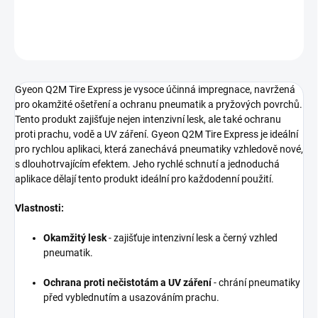
DETAILNÍ INFORMACE
ZEPTAT SE
HLÍDAT
Gyeon Q2M Tire Express je vysoce účinná impregnace, navržená
pro okamžité ošetření a ochranu pneumatik a pryžových povrchů.
Tento produkt zajišťuje nejen intenzivní lesk, ale také ochranu
proti prachu, vodě a UV záření. Gyeon Q2M Tire Express je ideální
pro rychlou aplikaci, která zanechává pneumatiky vzhledově nové,
s dlouhotrvajícím efektem. Jeho rychlé schnutí a jednoduchá
aplikace dělají tento produkt ideální pro každodenní použití.
Vlastnosti:
Okamžitý lesk
- zajišťuje intenzivní lesk a černý vzhled
pneumatik.
Ochrana proti nečistotám a UV záření
- chrání pneumatiky
před vyblednutím a usazováním prachu.