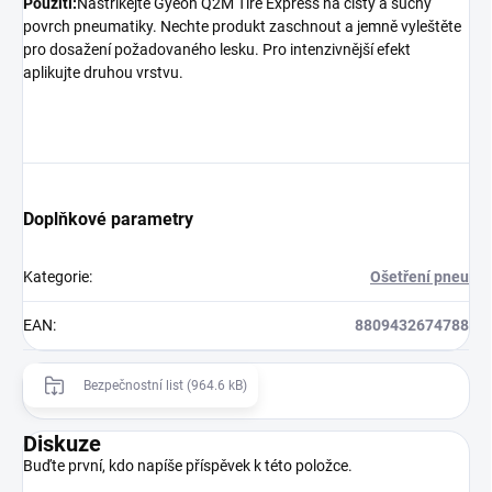
Použití:
Nastříkejte Gyeon Q2M Tire Express na čistý a suchý
povrch pneumatiky. Nechte produkt zaschnout a jemně vyleštěte
pro dosažení požadovaného lesku. Pro intenzivnější efekt
aplikujte druhou vrstvu.
Doplňkové parametry
Kategorie
:
Ošetření pneu
EAN
:
8809432674788
Bezpečnostní list (964.6 kB)
Diskuze
Buďte první, kdo napíše příspěvek k této položce.