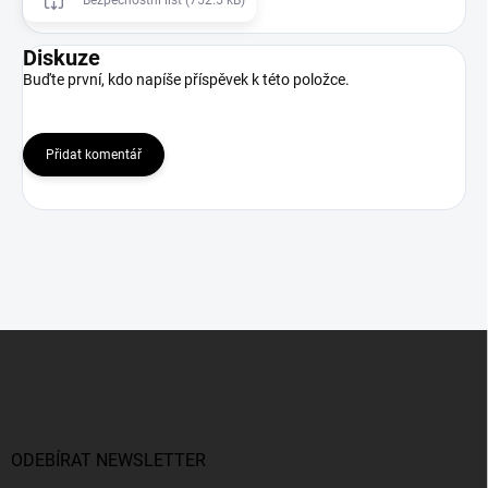
Diskuze
Buďte první, kdo napíše příspěvek k této položce.
Přidat komentář
Z
á
p
a
t
í
ODEBÍRAT NEWSLETTER