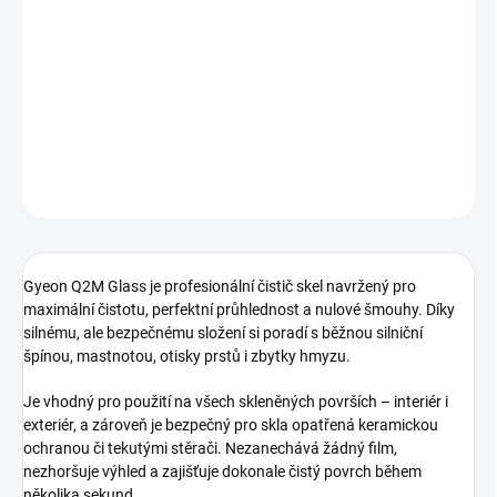
odstraňuje nečistoty, mastnotu i zbytky hmyzu bez zanechání
šmouh. Bezpečný pro všechny skleněné povrchy, včetně oken s
ochrannými povlaky. Ideální pro profesionální detailing i běžnou
údržbu.
DETAILNÍ INFORMACE
ZEPTAT SE
HLÍDAT
Gyeon Q2M Glass je profesionální čistič skel navržený pro
maximální čistotu, perfektní průhlednost a nulové šmouhy. Díky
silnému, ale bezpečnému složení si poradí s běžnou silniční
špínou, mastnotou, otisky prstů i zbytky hmyzu.
Je vhodný pro použití na všech skleněných površích – interiér i
exteriér, a zároveň je bezpečný pro skla opatřená keramickou
ochranou či tekutými stěrači. Nezanechává žádný film,
nezhoršuje výhled a zajišťuje dokonale čistý povrch během
několika sekund.