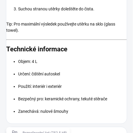
Suchou stranou utěrky doleštěte do čista.
Tip: Pro maximální výsledek používejte utěrku na sklo (glass
towel).
Technické informace
Objem: 4 L
Určení: čištění autoskel
Použití: interiér i exteriér
Bezpečný pro: keramické ochrany, tekuté stěrače
Zanechává: nulové šmouhy
Bezpečnostní list (752.5 kB)