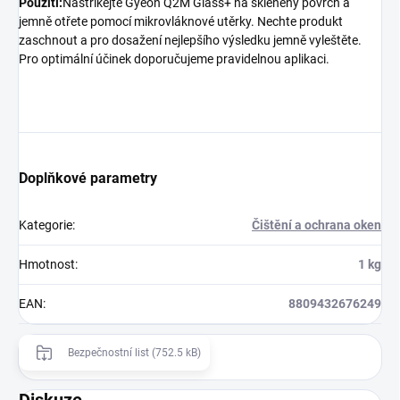
Použití:
Nastříkejte Gyeon Q2M Glass+ na skleněný povrch a
jemně otřete pomocí mikrovláknové utěrky. Nechte produkt
zaschnout a pro dosažení nejlepšího výsledku jemně vyleštěte.
Pro optimální účinek doporučujeme pravidelnou aplikaci.
Doplňkové parametry
Kategorie
:
Čištění a ochrana oken
Hmotnost
:
1 kg
EAN
:
8809432676249
Bezpečnostní list (752.5 kB)