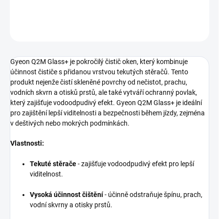
DETAILNÍ INFORMACE
ZEPTAT SE
HLÍDAT
Gyeon Q2M Glass+ je pokročilý čistič oken, který kombinuje
účinnost čističe s přidanou vrstvou tekutých stěračů. Tento
produkt nejenže čistí skleněné povrchy od nečistot, prachu,
vodních skvrn a otisků prstů, ale také vytváří ochranný povlak,
který zajišťuje vodoodpudivý efekt. Gyeon Q2M Glass+ je ideální
pro zajištění lepší viditelnosti a bezpečnosti během jízdy, zejména
v deštivých nebo mokrých podmínkách.
Vlastnosti:
Tekuté stěrače
- zajišťuje vodoodpudivý efekt pro lepší
viditelnost.
Vysoká účinnost čištění
- účinně odstraňuje špínu, prach,
vodní skvrny a otisky prstů.