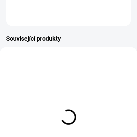
DETAILNÍ INFORMACE
ZEPTAT SE
HLÍDAT
Související produkty
MOMENTÁLNĚ NEDOSTUPNÉ
Oboustranný sušící
ručník The Collection
Aqua Big
499 Kč