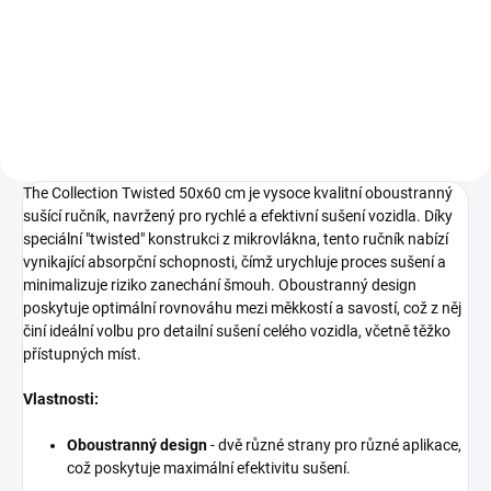
412,40 Kč bez DPH
Do košíku
The Collection Twisted 50x60 cm je vysoce kvalitní oboustranný
sušící ručník, navržený pro rychlé a efektivní sušení vozidla. Díky
speciální "twisted" konstrukci z mikrovlákna, tento ručník nabízí
vynikající absorpční schopnosti, čímž urychluje proces sušení a
minimalizuje riziko zanechání šmouh. Oboustranný design
poskytuje optimální rovnováhu mezi měkkostí a savostí, což z něj
činí ideální volbu pro detailní sušení celého vozidla, včetně těžko
přístupných míst.
Vlastnosti:
Oboustranný design
- dvě různé strany pro různé aplikace,
což poskytuje maximální efektivitu sušení.