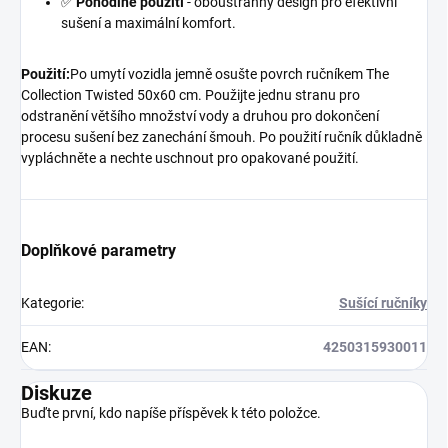
✅
Pohodlné použití
- oboustranný design pro efektivní
sušení a maximální komfort.
Použití:
Po umytí vozidla jemně osušte povrch ručníkem The
Collection Twisted 50x60 cm. Použijte jednu stranu pro
odstranění většího množství vody a druhou pro dokončení
procesu sušení bez zanechání šmouh. Po použití ručník důkladně
vypláchněte a nechte uschnout pro opakované použití.
Doplňkové parametry
Kategorie
:
Sušící ručníky
EAN
:
4250315930011
Diskuze
Buďte první, kdo napíše příspěvek k této položce.