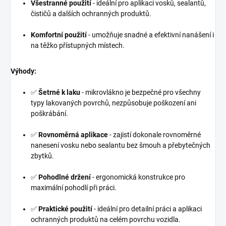
Všestranné použití
- ideální pro aplikaci vosků, sealantů,
čističů a dalších ochranných produktů.
Komfortní použití
- umožňuje snadné a efektivní nanášení i
na těžko přístupných místech.
Výhody:
✅
Šetrné k laku
- mikrovlákno je bezpečné pro všechny
typy lakovaných povrchů, nezpůsobuje poškození ani
poškrábání.
✅
Rovnoměrná aplikace
- zajistí dokonale rovnoměrné
nanesení vosku nebo sealantu bez šmouh a přebytečných
zbytků.
✅
Pohodlné držení
- ergonomická konstrukce pro
maximální pohodlí při práci.
✅
Praktické použití
- ideální pro detailní práci a aplikaci
ochranných produktů na celém povrchu vozidla.