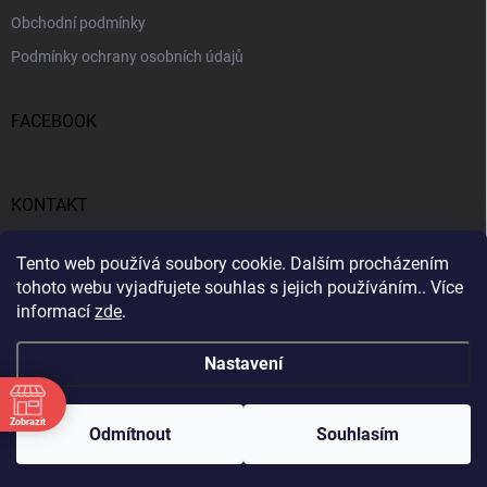
Obchodní podmínky
Podmínky ochrany osobních údajů
FACEBOOK
KONTAKT
gunar
@
detailuj.cz
Tento web používá soubory cookie. Dalším procházením
tohoto webu vyjadřujete souhlas s jejich používáním.. Více
770192683
informací
zde
.
Nastavení
Zobrazit
Copyright 2026
Detailuj.cz
. Všechna práva vyhrazena.
Odmítnout
Souhlasím
Vytvořil Shoptet