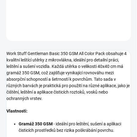
Leštící Utěrky 4 ks
DETAILNÍ INFORMACE
ZEPTAT SE
HLÍDAT
Work Stuff Gentleman Basic 350 GSM All Color Pack obsahuje 4
kvalitní leštící utěrky z mikrovlákna, ideální pro detailní práci,
leštění a sušení vozidla. Každá utěrka o velikosti 40x40 cm má
gramáž 350 GSM, což zajišťuje vynikající rovnováhu mezi
absorpční schopností a šetrností k povrchům. Tato sada v
různých barvách je praktická pro použití na různé aplikace, jako je
čištění, leštění a aplikace čisticích roztoků, vosků nebo
ochranných vrstev.
Vlastnosti:
Gramáž 350 GSM
- ideální pro leštění, sušení a aplikaci
čisticích prostředků bez rizika poškrábání povrchu.