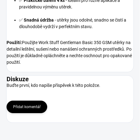
✅
Praktické balení 4 ks
- ideální pro různé aplikace a
pravidelnou výměnu utěrek.
✅
Snadná údržba
- utěrky jsou odolné, snadno se čistí a
dlouhodobě vydrží v perfektním stavu.
Použití:
Použijte Work Stuff Gentleman Basic 350 GSM utěrky na
detailní leštění, sušení nebo nanášení ochranných prostředků. Po
použití je důkladně opláchněte a nechte oschnout pro opakované
použití.
Diskuze
Buďte první, kdo napíše příspěvek k této položce.
Přidat komentář