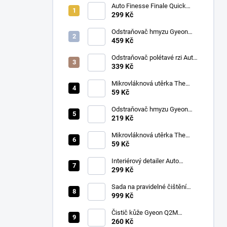
Auto Finesse Finale Quick
Detailer (500 ml)
299 Kč
Odstraňovač hmyzu Gyeon
Q2M Bug&Grime (1 L)
459 Kč
Odstraňovač polétavé rzi Auto
Finesse Iron Out
339 Kč
Contamination Remover (500
ml)
Mikrovláknová utěrka The
Collection Allround & Coating
59 Kč
245 GSM 40x40 cm (Royal
Blue)
Odstraňovač hmyzu Gyeon
Q2M Bug&Grime (500 ml)
219 Kč
Mikrovláknová utěrka The
Collection Allround & Coating
59 Kč
245 GSM 40x40 cm (Lila)
Interiérový detailer Auto
Finesse Spritz Interior Detail
299 Kč
Spray (500 ml)
Sada na pravidelné čištění
kůže v automobilu od Auto
999 Kč
Finesse
Čistič kůže Gyeon Q2M
LeatherCleaner NATURAL
260 Kč