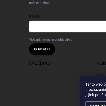
našem e-shopu.
E-MAIL
Vložením e-mailu souhlasíte s
podmínkami ochrany o
Přihlásit se
FACEBOOK
KON
Tento web p
procházením
jejich použí