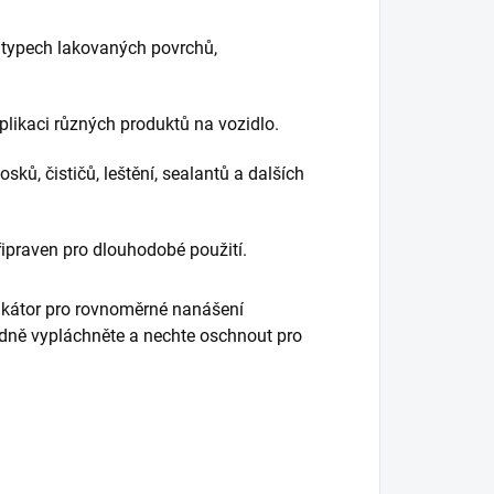
 typech lakovaných povrchů,
 aplikaci různých produktů na vozidlo.
osků, čističů, leštění, sealantů a dalších
připraven pro dlouhodobé použití.
likátor pro rovnoměrné nanášení
ladně vypláchněte a nechte oschnout pro