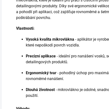
mikrovlákna, které je ideální pro práci s čisticími prost
detailingovými produkty. Díky své ergonomické velikos
a pohodlí při aplikaci, což zajišťuje rovnoměrné a šetr
poškrábání povrchu.
Vlastnosti:
Vysoká kvalita mikrovlákna
- aplikátor je vyrob
které nepoškodí povrch vozidla.
Precizní aplikace
- ideální pro nanášení vosků, s
detailingových produktů.
Ergonomický tvar
- pohodlný úchop pro maximální
rovnoměrné nanášení.
Dlouhá životnost
- mikrovlákno je odolné, snadno
použití.
Výhody: