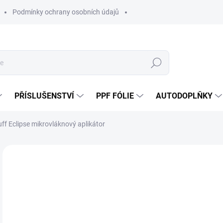
Podmínky ochrany osobních údajů
Hledat
PŘÍSLUŠENSTVÍ
PPF FÓLIE
AUTODOPLŇKY
ff Eclipse mikrovláknový aplikátor
Neohodnoceno
Podrobnosti hodnocení
ZNAČKA:
WOR
1
131
Měr