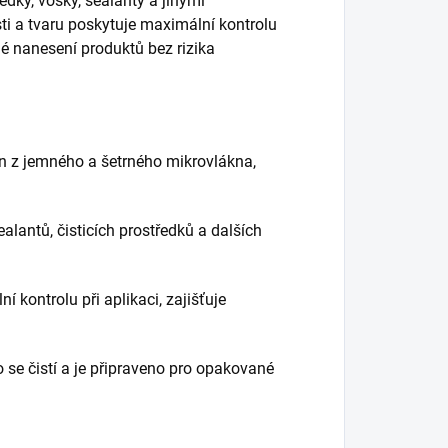
ředky, vosky, sealanty a jinými
ti a tvaru poskytuje maximální kontrolu
né nanesení produktů bez rizika
en z jemného a šetrného mikrovlákna,
ealantů, čisticích prostředků a dalších
 kontrolu při aplikaci, zajišťuje
 se čistí a je připraveno pro opakované