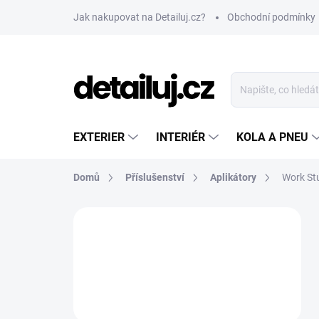
Přejít
Jak nakupovat na Detailuj.cz?
Obchodní podmínky
na
obsah
EXTERIER
INTERIÉR
KOLA A PNEU
Domů
Příslušenství
Aplikátory
Work Stu
P
o
s
t
r
a
n