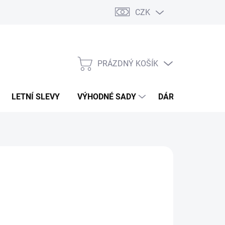
CZK
PRÁZDNÝ KOŠÍK
NÁKUPNÍ
KOŠÍK
LETNÍ SLEVY
VÝHODNÉ SADY
DÁRKOVÝ POUKA
K STUFF
59 Kč
,40 Kč bez DPH
ná