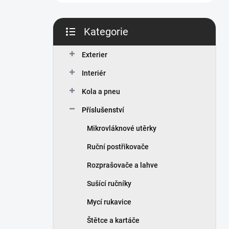
n
í
p
Kategorie
a
Přeskočit
n
kategorie
Exterier
e
l
Interiér
Kola a pneu
Příslušenství
Mikrovláknové utěrky
Ruční postřikovače
Rozprašovače a lahve
Sušící ručníky
Mycí rukavice
Štětce a kartáče