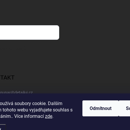
sobních údajů
TAKT
gunar
@
detailuj.cz
oužívá soubory cookie. Dalším
770192683
Odmítnout
S
 tohoto webu vyjadřujete souhlas s
váním.. Více informací
zde
.