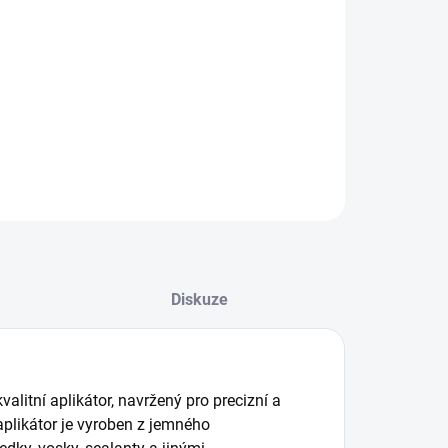
:
−
+
Přidat do košíku
 Stuff Eclipse Mikrovláknový Aplikátor
ILNÍ INFORMACE
ZEPTAT SE
HLÍDAT
Diskuze
alitní aplikátor, navržený pro precizní a
aplikátor je vyroben z jemného